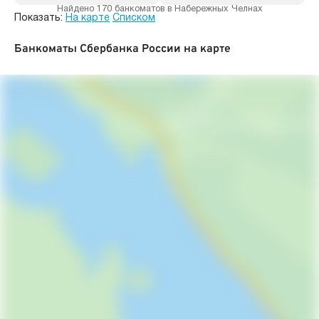
Найдено 170 банкоматов в Набережных Челнах
Показать:
На карте
Списком
Банкоматы Сбербанка России на карте