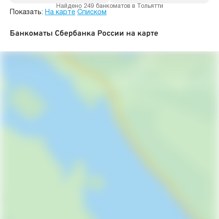
Найдено 249 банкоматов в Тольятти
Показать:
На карте
Списком
Банкоматы Сбербанка России на карте