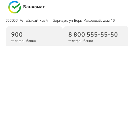
Банкомат
656063, Алтайский край, г Барнаул, ул Веры Кащеевой, дом 16
900
8 800 555-55-50
телефон банка
телефон банка
Показать на карте
Скопировать адрес
Банкомат
656064, Алтайский край, г Барнаул, ул Сельскохозяйственная, дом
4
900
8 800 555-55-50