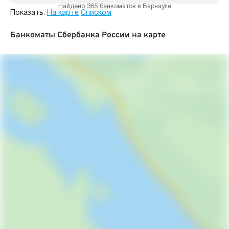
Найдено 365 банкоматов в Барнауле
Показать:
На карте
Списком
Банкоматы Сбербанка России на карте