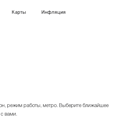
Карты
Инфляция
 продукты
 карты 120 дней без процентов
 на месяц
авитный список продуктов с динамикой цен
карты с 18 лет
онные вклады
карты с доставкой на дом
няемые вклады
 карты с моментальным решением
он, режим работы, метро. Выберите ближайшее
 карты без посещения банка
с вами.