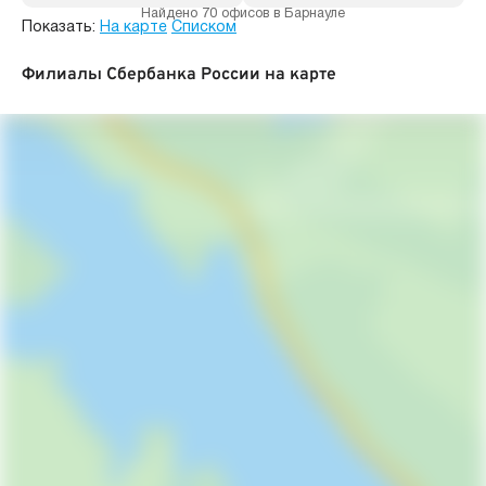
Найдено 70 офисов в Барнауле
Показать:
На карте
Списком
Филиалы Сбербанка России на карте