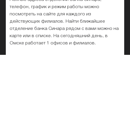
телефон, график и режим работы можно
посмотреть на сайте для каждого из
действующих филиалов. Найти ближайшее
отделение банка Синара рядом с вами можно на
карте или в списке. На сегодняшний день, в
Омске работает 1 офисов и филиалов.
Список отделений банка Синара
на карте и рядом с метро
Все отделения банка Синара списком в Омске
для физических и юридических лиц
представлены на этой странице. Выбирайте
ближайшее и лучшее подразделение банка на
карте. Удобный поиск по адресу, станции метро
и названию филиала банка на карте города
поможет быстро найти офис или отделение