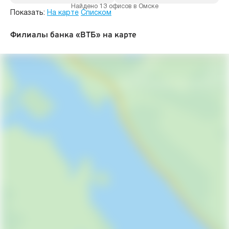
Найдено 13 офисов в Омске
Показать:
На карте
Списком
Филиалы банка «ВТБ» на карте