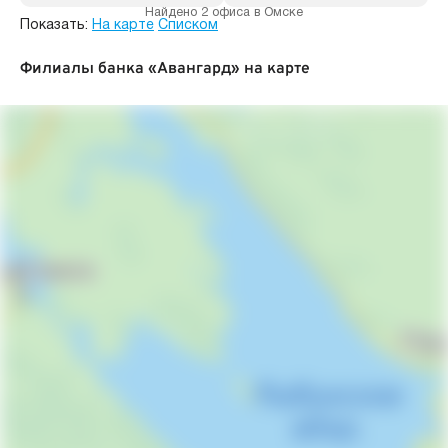
Найдено 2 офиса в Омске
Показать:
На карте
Списком
Филиалы банка «Авангард» на карте