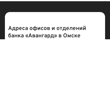
Адреса офисов и отделений
банка «Авангард» в Омске
Полные адреса отделений банка «Авангард»,
телефон, график и режим работы можно
посмотреть на сайте для каждого из
действующих филиалов. Найти ближайшее
отделение банка «Авангард» рядом с вами
можно на карте или в списке. На сегодняшний
день, в Омске работает 2 офисов и филиалов.
Список отделений банка
«Авангард» на карте и рядом с