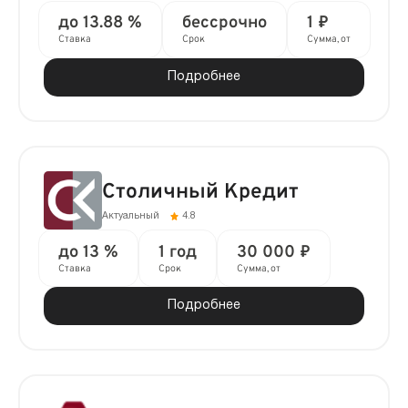
до 13.88 %
бессрочно
1 ₽
Ставка
Срок
Сумма, от
Подробнее
Столичный Кредит
Актуальный
4.8
до 13 %
1 год
30 000 ₽
Ставка
Срок
Сумма, от
Подробнее