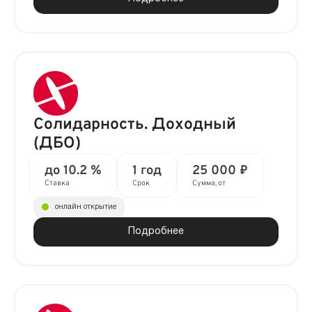
Солидарность. Доходный
(ДБО)
до 10.2 %
1 год
25 000 ₽
Ставка
Срок
Сумма, от
онлайн открытие
Подробнее