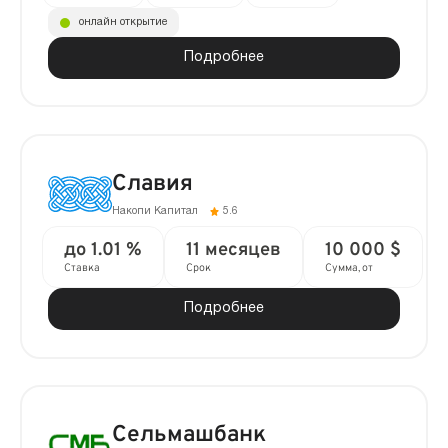
онлайн открытие
Подробнее
Славия
Накопи Капитал
5.6
до 1.01 %
11 месяцев
10 000 $
Ставка
Срок
Сумма, от
Подробнее
Сельмашбанк