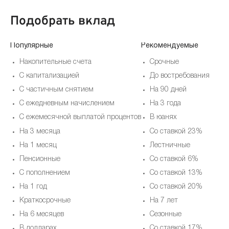
Подобрать вклад
Популярные
Рекомендуемые
Накопительные счета
Срочные
С капитализацией
До востребования
С частичным снятием
На 90 дней
С ежедневным начислением
На 3 года
С ежемесячной выплатой процентов
В юанях
На 3 месяца
Со ставкой 23%
На 1 месяц
Лестничные
Пенсионные
Со ставкой 6%
С пополнением
Со ставкой 13%
На 1 год
Со ставкой 20%
Краткосрочные
На 7 лет
На 6 месяцев
Cезонные
В долларах
Со ставкой 17%