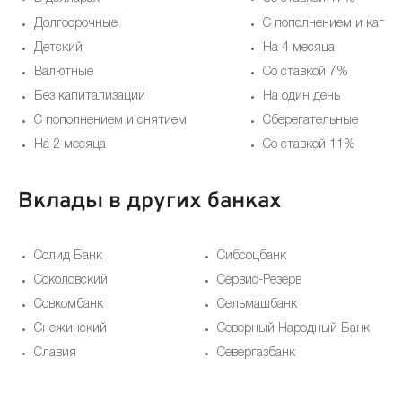
Долгосрочные
С пополнением и капит
Детский
На 4 месяца
Валютные
Со ставкой 7%
Без капитализации
На один день
С пополнением и снятием
Сберегательные
На 2 месяца
Со ставкой 11%
Вклады в других банках
Солид Банк
Сибсоцбанк
Соколовский
Сервис-Резерв
Совкомбанк
Сельмашбанк
Снежинский
Северный Народный Банк
Славия
Севергазбанк