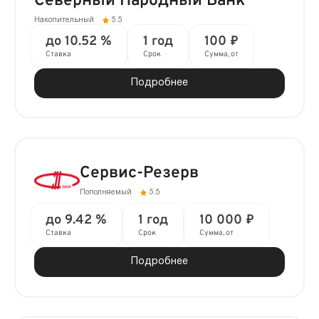
Северный Народный Банк
Накопительный
5.5
до 10.52 %
1 год
100 ₽
Ставка
Срок
Сумма, от
Подробнее
Сервис-Резерв
Пополняемый
5.5
до 9.42 %
1 год
10 000 ₽
Ставка
Срок
Сумма, от
Подробнее