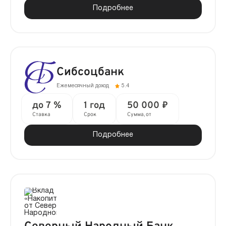
Подробнее
Сибсоцбанк
Ежемесячный доход
5.4
до 7 %
1 год
50 000 ₽
Ставка
Срок
Сумма, от
Подробнее