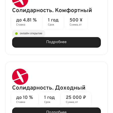
Солидарность. Комфортный
до 4.81 %
1 год
500 ¥
Ставка
Срок
Сумма, от
онлайн открытие
Подробнее
Солидарность. Доходный
до 10 %
1 год
25 000 ₽
Ставка
Срок
Сумма, от
Подробнее