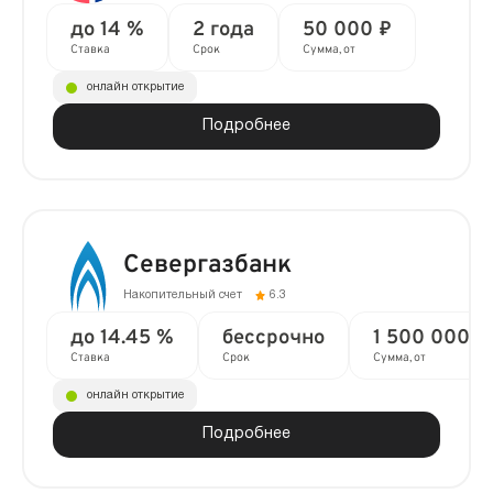
до 14 %
2 года
50 000 ₽
Ставка
Срок
Сумма, от
онлайн открытие
Подробнее
Севергазбанк
Накопительный счет
6.3
до 14.45 %
бессрочно
1 500 000 ₽
Ставка
Срок
Сумма, от
онлайн открытие
Подробнее