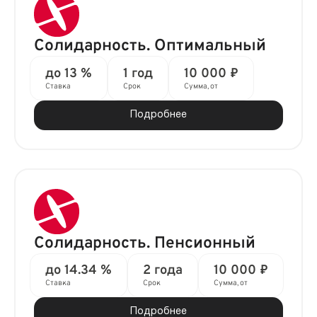
Солидарность. Оптимальный
до 13 %
1 год
10 000 ₽
Ставка
Срок
Сумма, от
Подробнее
Солидарность. Пенсионный
до 14.34 %
2 года
10 000 ₽
Ставка
Срок
Сумма, от
Подробнее