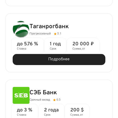
Таганрогбанк
Прогрессивный
5.1
до 5.76 %
1 год
20 000 ₽
Ставка
Срок
Сумма, от
Подробнее
СЭБ Банк
Срочный вклад
6.5
до 3 %
2 года
200 $
Ставка
Срок
Сумма, от