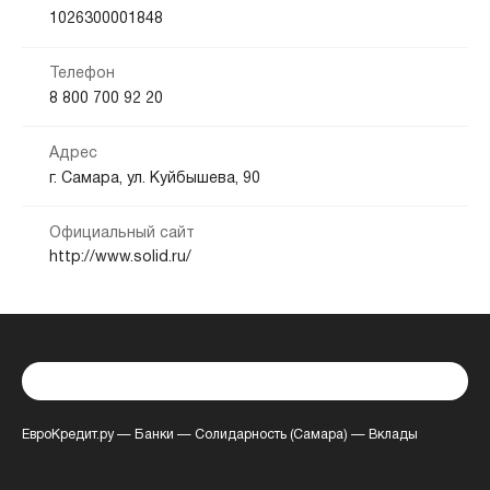
1026300001848
Телефон
8 800 700 92 20
Адрес
г. Самара, ул. Куйбышева, 90
Официальный сайт
http://www.solid.ru/
ЕвроКредит.ру
—
Банки
—
Солидарность (Самара)
—
Вклады