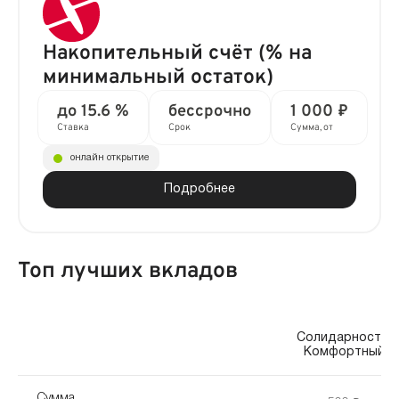
Накопительный счёт (% на
минимальный остаток)
до 15.6 %
бессрочно
1 000 ₽
Ставка
Срок
Сумма, от
онлайн открытие
Подробнее
Топ лучших вкладов
Солидарность.
Комфортный
Сумма