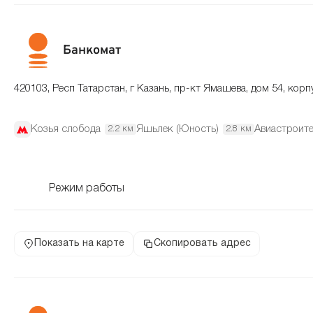
Банкомат
420103, Респ Татарстан, г Казань, пр-кт Ямашева, дом 54, корп
Козья слобода
Яшьлек (Юность)
Авиастроит
2.2 км
2.8 км
Режим работы
Показать на карте
Скопировать адрес