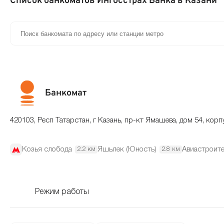
Список банкоматов Ингосстрах Банка в Казани
Банкомат
420103, Респ Татарстан, г Казань, пр-кт Ямашева, дом 54, корп
Козья слобода
Яшьлек (Юность)
Авиастроит
2.2 км
2.8 км
Режим работы