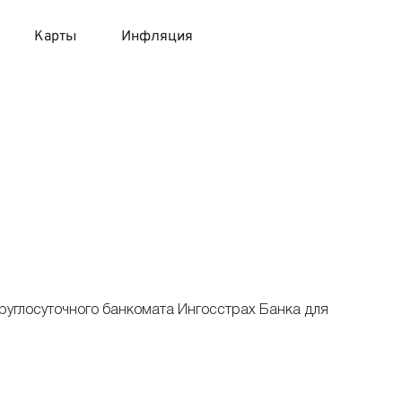
Карты
Инфляция
 продукты
 карты 120 дней без процентов
 на месяц
авитный список продуктов с динамикой цен
карты с 18 лет
онные вклады
карты с доставкой на дом
няемые вклады
 карты с моментальным решением
руглосуточного банкомата Ингосстрах Банка для
 карты без посещения банка