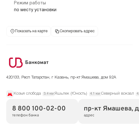
Режим работы
по месту установки
Показать на карте
Скопировать адрес
Банкомат
420133, Респ Татарстан, г Казань, пр-кт Ямашева, дом 92А
Козья слобода
Яшьлек (Юность)
Северный вокзал
3.4 км
4.1 км
4
8 800 100-02-00
пр-кт Ямашева, 
телефон банка
адрес