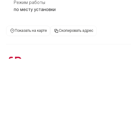
Режим работы
по месту установки
Показать на карте
Скопировать адрес
Банкомат
420100, Респ Татарстан, г Казань, ул Галии Кайбицкой, дом 6А
Горки
Проспект Победы
Дубравная
3.3 км
3.5 км
4.1 км
8 800 100-02-00
ул Галии Кайбиц
телефон банка
адрес
Режим работы