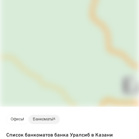
Офисы
1
Банкоматы
18
Список банкоматов банка Уралсиб в Казани