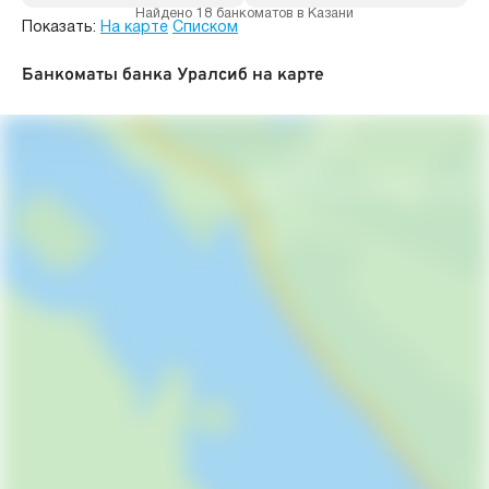
Найдено 18 банкоматов в Казани
Показать:
На карте
Списком
Банкоматы банка Уралсиб на карте