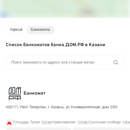
Офисы
2
Банкоматы
1
Список банкоматов банка ДОМ.РФ в Казани
Банкомат
420111, Респ Татарстан, г Казань, ул Университетская, дом 2/53
Площадь Тукая
Кремлевская
Суконная слобода
0.3 км
1.3 км
1.8 