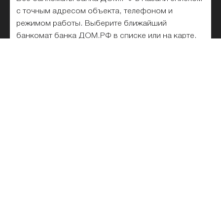
с точным адресом объекта, телефоном и
режимом работы. Выберите ближайший
банкомат банка ДОМ.РФ в списке или на карте.
Удобный поиск банкоматов банка ДОМ.РФ на
карте Казани, по названию, адресу, метро. 1
банкомат для внесения и снятия наличных без
комиссии, в том числе работающие
круглосуточно.
Реквизиты банка ДОМ.РФ
Горячая линия банка ДОМ.РФ