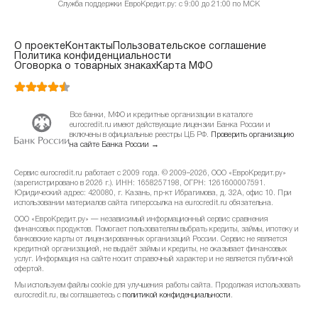
Служба поддержки ЕвроКредит.ру: с 9:00 до 21:00 по МСК
О проекте
Контакты
Пользовательское соглашение
Политика конфиденциальности
Оговорка о товарных знаках
Карта МФО
Все банки, МФО и кредитные организации в каталоге
eurocredit.ru имеют действующие лицензии Банка России и
включены в официальные реестры ЦБ РФ.
Проверить организацию
на сайте Банка России →
Сервис eurocredit.ru работает с 2009 года. © 2009–2026, ООО «ЕвроКредит.ру»
(зарегистрировано в 2026 г.). ИНН: 1658257198, ОГРН: 1261600007591.
Юридический адрес: 420080, г. Казань, пр-кт Ибрагимова, д. 32А, офис 10. При
использовании материалов сайта гиперссылка на eurocredit.ru обязательна.
ООО «ЕвроКредит.ру» — независимый информационный сервис сравнения
финансовых продуктов. Помогает пользователям выбрать кредиты, займы, ипотеку и
банковские карты от лицензированных организаций России. Сервис не является
кредитной организацией, не выдаёт займы и кредиты, не оказывает финансовых
услуг. Информация на сайте носит справочный характер и не является публичной
офертой.
Мы используем файлы cookie для улучшения работы сайта. Продолжая использовать
eurocredit.ru, вы соглашаетесь с
политикой конфиденциальности
.