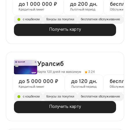
до 1 000 000 ₽
до 200 дн.
беспла
Кредитный лимит
Льготный период
Обслуживан
с кэшбеком
бонусы за покупки
бесплатное обслуживание
до
Получить карту
Уралсиб
Карта 120 дней на максимум
2.24
до 5 000 000 ₽
до 120 дн.
беспла
Кредитный лимит
Льготный период
Обслуживани
с кэшбеком
бонусы за покупки
бесплатное обслуживание
до
Получить карту