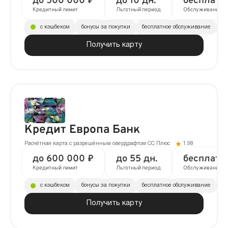
до 500 000 ₽
до 10 дн.
бесплатн
Кредитный лимит
Льготный период
Обслуживание
с кэшбеком
бонусы за покупки
бесплатное обслуживание
до
Получить карту
Кредит Европа Банк
Расчётная карта с разрешённым овердрафтом CC Плюс
1.98
до 600 000 ₽
до 55 дн.
бесплатн
Кредитный лимит
Льготный период
Обслуживание
с кэшбеком
бонусы за покупки
бесплатное обслуживание
до
Получить карту