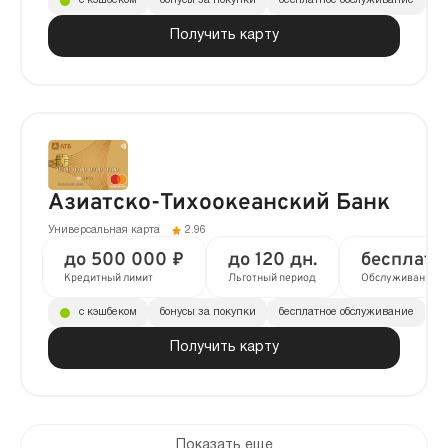
с кэшбеком
бонусы за покупки
бесплатное обслуживание
до
Получить карту
Азиатско-Тихоокеанский Банк
Универсальная карта
2.96
до 500 000 ₽
до 120 дн.
бесплатн
Кредитный лимит
Льготный период
Обслуживание
с кэшбеком
бонусы за покупки
бесплатное обслуживание
Получить карту
Показать еще