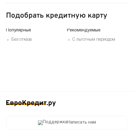
Подобрать кредитную карту
Популярные
Рекомендуемые
По
Без отказа
С льготным периодом
Написать нам