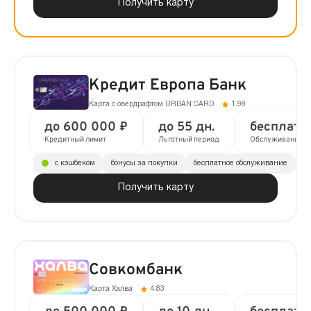
Получить карту
Кредит Европа Банк
Карта с овердрафтом URBAN CARD
1.98
до 600 000 ₽
до 55 дн.
бесплатн
Кредитный лимит
Льготный период
Обслуживание
с кэшбеком
бонусы за покупки
бесплатное обслуживание
до
Получить карту
Совкомбанк
Карта Халва
4.83