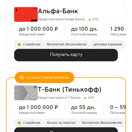
Альфа-Банк
Кредитная карта Альфа-Банка
4.52
до 1 000 000 ₽
до 100 дн.
1 290 ₽ 
Кредитный лимит
Льготный период
Обслуживани
с кэшбеком
бесплатное обслуживание
доставка курьером
Получить карту
Т-Банк (Тинькофф)
Кредитная карта от Т-Банка
4.02
до 1 000 000 ₽
до 55 дн.
0 — 590 
Кредитный лимит
Льготный период
Обслуживани
с кэшбеком
бонусы за покупки
бесплатное обслуживание
до