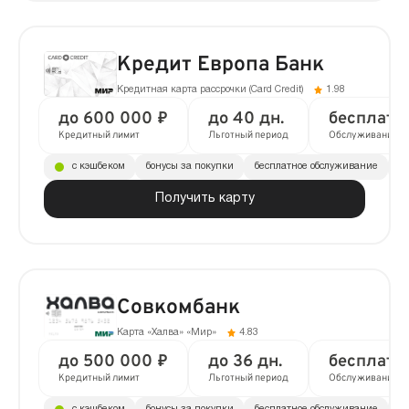
Кредит Европа Банк
Кредитная карта рассрочки (Сard Сredit)
1.98
до 600 000 ₽
до 40 дн.
бесплатн
Кредитный лимит
Льготный период
Обслуживание
с кэшбеком
бонусы за покупки
бесплатное обслуживание
до
Получить карту
Совкомбанк
Карта «Халва» «Мир»
4.83
до 500 000 ₽
до 36 дн.
бесплатн
Кредитный лимит
Льготный период
Обслуживание