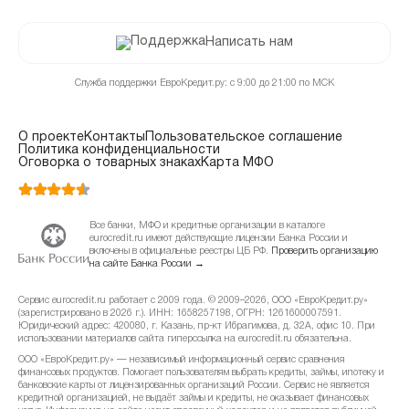
Написать нам
Служба поддержки ЕвроКредит.ру: с 9:00 до 21:00 по МСК
О проекте
Контакты
Пользовательское соглашение
Политика конфиденциальности
Оговорка о товарных знаках
Карта МФО
Все банки, МФО и кредитные организации в каталоге
eurocredit.ru имеют действующие лицензии Банка России и
включены в официальные реестры ЦБ РФ.
Проверить организацию
на сайте Банка России →
Сервис eurocredit.ru работает с 2009 года. © 2009–2026, ООО «ЕвроКредит.ру»
(зарегистрировано в 2026 г.). ИНН: 1658257198, ОГРН: 1261600007591.
Юридический адрес: 420080, г. Казань, пр-кт Ибрагимова, д. 32А, офис 10. При
использовании материалов сайта гиперссылка на eurocredit.ru обязательна.
ООО «ЕвроКредит.ру» — независимый информационный сервис сравнения
финансовых продуктов. Помогает пользователям выбрать кредиты, займы, ипотеку и
банковские карты от лицензированных организаций России. Сервис не является
кредитной организацией, не выдаёт займы и кредиты, не оказывает финансовых