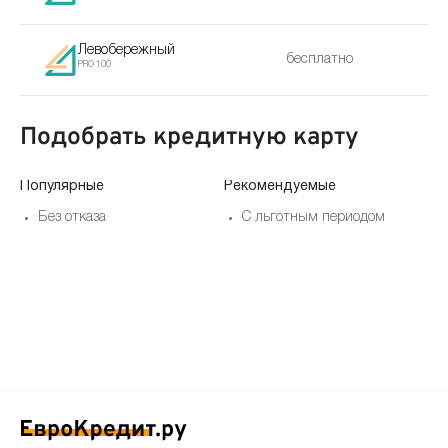
Левобережный
бесплатно
PRO 100
Подобрать кредитную карту
Популярные
Рекомендуемые
По
Без отказа
С льготным периодом