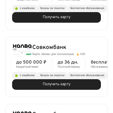
с кэшбеком
бонусы за покупки
бесплатное обслуживание
Получить карту
Совкомбанк
Карта «Халва» для пенсионеров
4.83
до 500 000 ₽
до 36 дн.
бесплатн
Кредитный лимит
Льготный период
Обслуживание
с кэшбеком
бонусы за покупки
бесплатное обслуживание
до
Получить карту