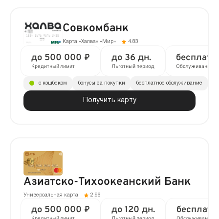
Совкомбанк
Карта «Халва» «Мир»
4.83
до 500 000 ₽
до 36 дн.
бесплатн
Кредитный лимит
Льготный период
Обслуживание
с кэшбеком
бонусы за покупки
бесплатное обслуживание
до
Получить карту
Азиатско-Тихоокеанский Банк
Универсальная карта
2.96
до 500 000 ₽
до 120 дн.
бесплатн
Кредитный лимит
Льготный период
Обслуживание