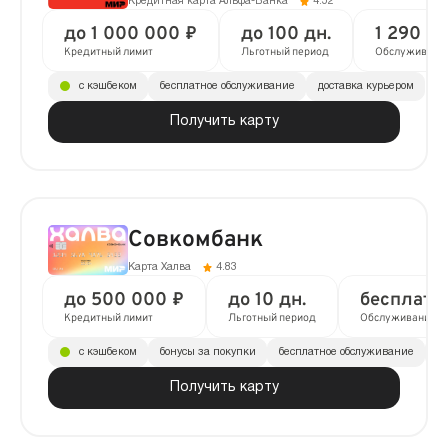
Кредитная карта Альфа-Банка
4.52
до 1 000 000 ₽
до 100 дн.
1 290 ₽ 
Кредитный лимит
Льготный период
Обслуживани
с кэшбеком
бесплатное обслуживание
доставка курьером
Получить карту
Совкомбанк
Карта Халва
4.83
до 500 000 ₽
до 10 дн.
бесплатн
Кредитный лимит
Льготный период
Обслуживание
с кэшбеком
бонусы за покупки
бесплатное обслуживание
до
Получить карту