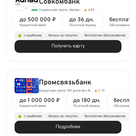
Совкомбанк
Социальная карта «Халва»
4.83
до 500 000 ₽
до 36 дн.
бесплатн
Кредитный лимит
Льготный период
Обслуживание
с кэшбеком
бонусы за покупки
бесплатное обслуживание
до
Получить карту
Промсвязьбанк
Кредитная карта 180 дней без %
2.19
до 1 000 000 ₽
до 180 дн.
бесплат
Кредитный лимит
Льготный период
Обслуживани
с кэшбеком
бонусы за покупки
бесплатное обслуживание
до
Подробнее