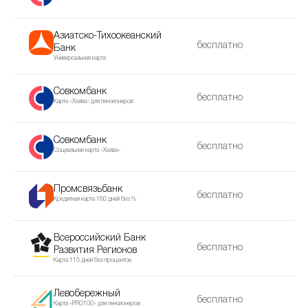
Азиатско-Тихоокеанский
бесплатно
Банк
Универсальная карта
Совкомбанк
бесплатно
Карта «Халва» для пенсионеров
Совкомбанк
бесплатно
Социальная карта «Халва»
Промсвязьбанк
бесплатно
Кредитная карта 180 дней без %
Всероссийский Банк
бесплатно
Развития Регионов
Карта 115 дней без процентов
Левобережный
бесплатно
Карта «PRO100» для пенсионеров