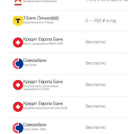
Кредитная карта Альфа-Банка
Т-Банк (Тинькофф)
0 — 590 ₽ в год
Кредитная карта от Т-Банка
Кредит Европа Банк
бесплатно
Карта с овердрафтом URBAN CARD
Совкомбанк
бесплатно
Карта Халва
Кредит Европа Банк
бесплатно
Расчётная карта с разрешённым
овердрафтом CC Плюс
Кредит Европа Банк
бесплатно
Кредитная карта рассрочки (Сard Сredit)
Совкомбанк
бесплатно
Карта «Халва» «Мир»