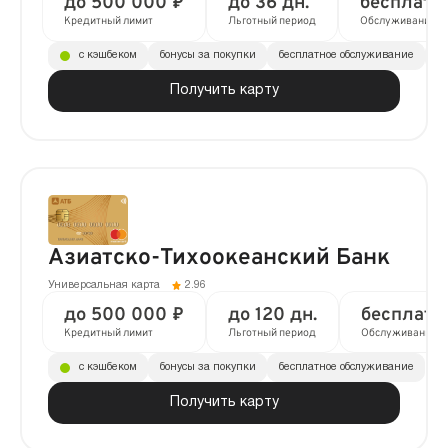
до 500 000 ₽
до 36 дн.
бесплатн
Кредитный лимит
Льготный период
Обслуживание
с кэшбеком
бонусы за покупки
бесплатное обслуживание
до
Получить карту
Азиатско-Тихоокеанский Банк
Универсальная карта
2.96
до 500 000 ₽
до 120 дн.
бесплатн
Кредитный лимит
Льготный период
Обслуживание
с кэшбеком
бонусы за покупки
бесплатное обслуживание
Получить карту