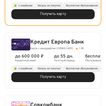
с кэшбеком
бонусы за покупки
бесплатное обслуживание
до
Получить карту
Кредит Европа Банк
Карта с овердрафтом URBAN CARD
1.98
до 600 000 ₽
до 55 дн.
бесплатн
Кредитный лимит
Льготный период
Обслуживание
с кэшбеком
бонусы за покупки
бесплатное обслуживание
до
Получить карту
Совкомбанк