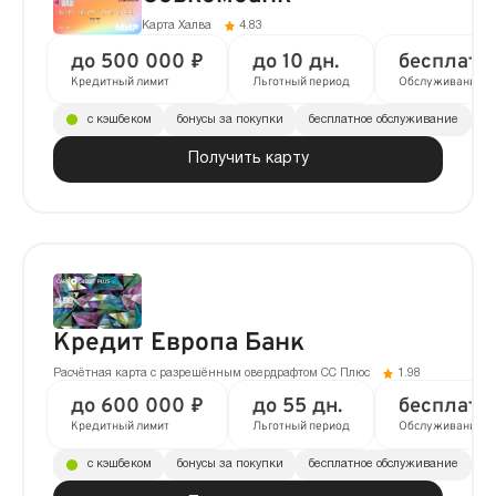
Карта Халва
4.83
до 500 000 ₽
до 10 дн.
бесплатн
Кредитный лимит
Льготный период
Обслуживание
с кэшбеком
бонусы за покупки
бесплатное обслуживание
до
Получить карту
Кредит Европа Банк
Расчётная карта с разрешённым овердрафтом CC Плюс
1.98
до 600 000 ₽
до 55 дн.
бесплатн
Кредитный лимит
Льготный период
Обслуживание
с кэшбеком
бонусы за покупки
бесплатное обслуживание
до