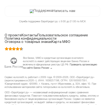
Написать нам
Служба поддержки ЕвроКредит.ру: с 9:00 до 21:00 по МСК
О проекте
Контакты
Пользовательское соглашение
Политика конфиденциальности
Оговорка о товарных знаках
Карта МФО
Все банки, МФО и кредитные организации в каталоге
eurocredit.ru имеют действующие лицензии Банка России и
включены в официальные реестры ЦБ РФ.
Проверить организацию
на сайте Банка России →
Сервис eurocredit.ru работает с 2009 года. © 2009–2026, ООО «ЕвроКредит.ру»
(зарегистрировано в 2026 г.). ИНН: 1658257198, ОГРН: 1261600007591.
Юридический адрес: 420080, г. Казань, пр-кт Ибрагимова, д. 32А, офис 10. При
использовании материалов сайта гиперссылка на eurocredit.ru обязательна.
ООО «ЕвроКредит.ру» — независимый информационный сервис сравнения
финансовых продуктов. Помогает пользователям выбрать кредиты, займы, ипотеку и
банковские карты от лицензированных организаций России. Сервис не является
кредитной организацией, не выдаёт займы и кредиты, не оказывает финансовых