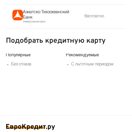
Азиатско-Тихоокеанский
бесплатно
Банк
Универсальная карта
Подобрать кредитную карту
Популярные
Рекомендуемые
По
Без отказа
С льготным периодом