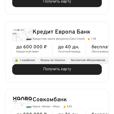
Получить карту
Кредит Европа Банк
Кредитная карта рассрочки (Сard Сredit)
1.98
до 600 000 ₽
до 40 дн.
бесплатн
Кредитный лимит
Льготный период
Обслуживание
с кэшбеком
бонусы за покупки
бесплатное обслуживание
до
Получить карту
Совкомбанк
Карта «Халва» «Мир»
4.83