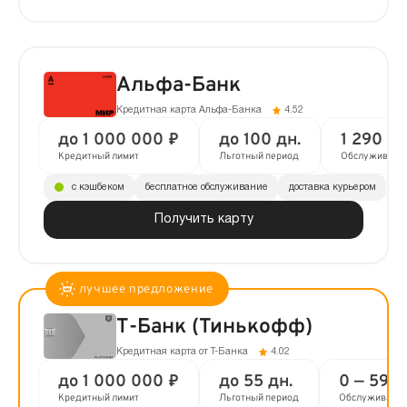
Альфа-Банк
Кредитная карта Альфа-Банка
4.52
до 1 000 000 ₽
до 100 дн.
1 290 ₽ 
Кредитный лимит
Льготный период
Обслуживани
с кэшбеком
бесплатное обслуживание
доставка курьером
Получить карту
Т-Банк (Тинькофф)
Кредитная карта от Т-Банка
4.02
до 1 000 000 ₽
до 55 дн.
0 — 590 
Кредитный лимит
Льготный период
Обслуживани