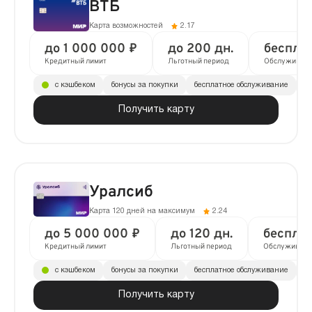
ВТБ
Карта возможностей
2.17
до 1 000 000 ₽
до 200 дн.
беспла
Кредитный лимит
Льготный период
Обслуживан
с кэшбеком
бонусы за покупки
бесплатное обслуживание
до
Получить карту
Уралсиб
Карта 120 дней на максимум
2.24
до 5 000 000 ₽
до 120 дн.
беспла
Кредитный лимит
Льготный период
Обслуживани
с кэшбеком
бонусы за покупки
бесплатное обслуживание
до
Получить карту