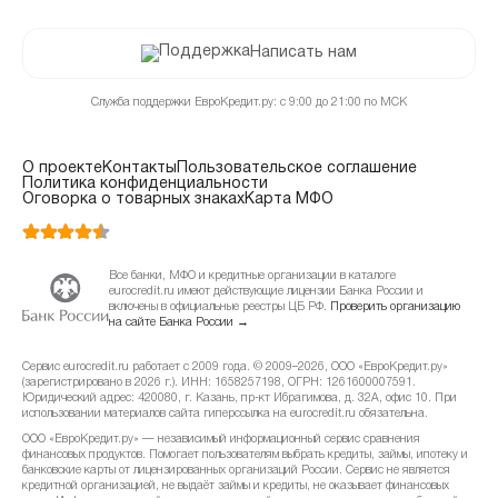
Написать нам
Служба поддержки ЕвроКредит.ру: с 9:00 до 21:00 по МСК
О проекте
Контакты
Пользовательское соглашение
Политика конфиденциальности
Оговорка о товарных знаках
Карта МФО
Все банки, МФО и кредитные организации в каталоге
eurocredit.ru имеют действующие лицензии Банка России и
включены в официальные реестры ЦБ РФ.
Проверить организацию
на сайте Банка России →
Сервис eurocredit.ru работает с 2009 года. © 2009–2026, ООО «ЕвроКредит.ру»
(зарегистрировано в 2026 г.). ИНН: 1658257198, ОГРН: 1261600007591.
Юридический адрес: 420080, г. Казань, пр-кт Ибрагимова, д. 32А, офис 10. При
использовании материалов сайта гиперссылка на eurocredit.ru обязательна.
ООО «ЕвроКредит.ру» — независимый информационный сервис сравнения
финансовых продуктов. Помогает пользователям выбрать кредиты, займы, ипотеку и
банковские карты от лицензированных организаций России. Сервис не является
кредитной организацией, не выдаёт займы и кредиты, не оказывает финансовых