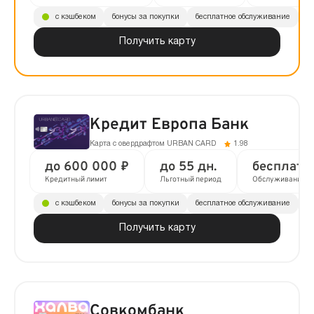
с кэшбеком
бонусы за покупки
бесплатное обслуживание
до
Получить карту
Кредит Европа Банк
Карта с овердрафтом URBAN CARD
1.98
до 600 000 ₽
до 55 дн.
бесплатн
Кредитный лимит
Льготный период
Обслуживание
с кэшбеком
бонусы за покупки
бесплатное обслуживание
до
Получить карту
Совкомбанк