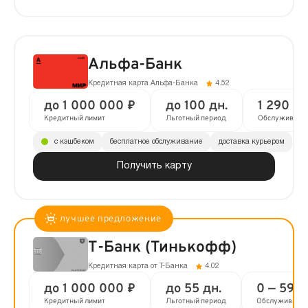
Альфа-Банк
Кредитная карта Альфа-Банка
4.52
до 1 000 000 ₽
до 100 дн.
1 290 ₽ 
Кредитный лимит
Льготный период
Обслуживани
с кэшбеком
бесплатное обслуживание
доставка курьером
Получить карту
Т-Банк (Тинькофф)
Кредитная карта от Т-Банка
4.02
до 1 000 000 ₽
до 55 дн.
0 — 590 
Кредитный лимит
Льготный период
Обслуживани