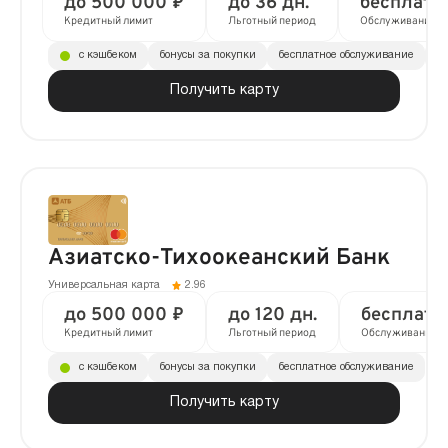
до 500 000 ₽
до 36 дн.
бесплатн
Кредитный лимит
Льготный период
Обслуживание
с кэшбеком
бонусы за покупки
бесплатное обслуживание
до
Получить карту
Азиатско-Тихоокеанский Банк
Универсальная карта
2.96
до 500 000 ₽
до 120 дн.
бесплатн
Кредитный лимит
Льготный период
Обслуживание
с кэшбеком
бонусы за покупки
бесплатное обслуживание
Получить карту