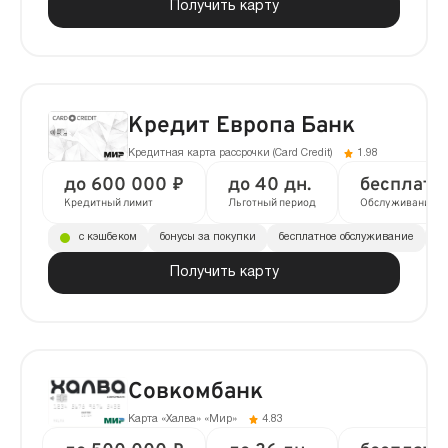
Получить карту
Кредит Европа Банк
Кредитная карта рассрочки (Сard Сredit)
1.98
до 600 000 ₽
до 40 дн.
бесплатн
Кредитный лимит
Льготный период
Обслуживание
с кэшбеком
бонусы за покупки
бесплатное обслуживание
до
Получить карту
Совкомбанк
Карта «Халва» «Мир»
4.83