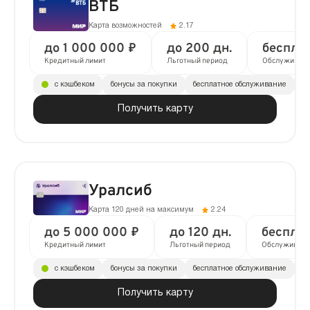
ВТБ
Карта возможностей
2.17
до 1 000 000 ₽
до 200 дн.
беспла
Кредитный лимит
Льготный период
Обслуживан
с кэшбеком
бонусы за покупки
бесплатное обслуживание
до
Получить карту
Уралсиб
Карта 120 дней на максимум
2.24
до 5 000 000 ₽
до 120 дн.
беспла
Кредитный лимит
Льготный период
Обслуживани
с кэшбеком
бонусы за покупки
бесплатное обслуживание
до
Получить карту