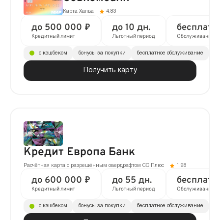
Карта Халва
4.83
до 500 000 ₽
до 10 дн.
бесплатн
Кредитный лимит
Льготный период
Обслуживание
с кэшбеком
бонусы за покупки
бесплатное обслуживание
до
Получить карту
Кредит Европа Банк
Расчётная карта с разрешённым овердрафтом CC Плюс
1.98
до 600 000 ₽
до 55 дн.
бесплатн
Кредитный лимит
Льготный период
Обслуживание
с кэшбеком
бонусы за покупки
бесплатное обслуживание
до