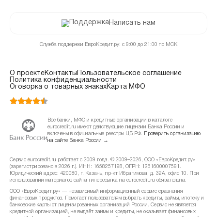
Написать нам
Служба поддержки ЕвроКредит.ру: с 9:00 до 21:00 по МСК
О проекте
Контакты
Пользовательское соглашение
Политика конфиденциальности
Оговорка о товарных знаках
Карта МФО
Все банки, МФО и кредитные организации в каталоге
eurocredit.ru имеют действующие лицензии Банка России и
включены в официальные реестры ЦБ РФ.
Проверить организацию
на сайте Банка России →
Сервис eurocredit.ru работает с 2009 года. © 2009–2026, ООО «ЕвроКредит.ру»
(зарегистрировано в 2026 г.). ИНН: 1658257198, ОГРН: 1261600007591.
Юридический адрес: 420080, г. Казань, пр-кт Ибрагимова, д. 32А, офис 10. При
использовании материалов сайта гиперссылка на eurocredit.ru обязательна.
ООО «ЕвроКредит.ру» — независимый информационный сервис сравнения
финансовых продуктов. Помогает пользователям выбрать кредиты, займы, ипотеку и
банковские карты от лицензированных организаций России. Сервис не является
кредитной организацией, не выдаёт займы и кредиты, не оказывает финансовых