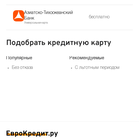
Азиатско-Тихоокеанский
бесплатно
Банк
Универсальная карта
Подобрать кредитную карту
Популярные
Рекомендуемые
По
Без отказа
С льготным периодом