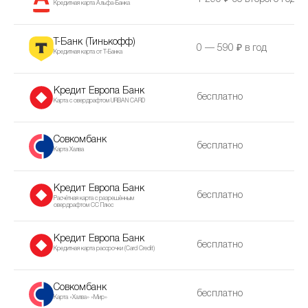
Кредитная карта Альфа-Банка
Т-Банк (Тинькофф)
0 — 590 ₽ в год
Кредитная карта от Т-Банка
Кредит Европа Банк
бесплатно
Карта с овердрафтом URBAN CARD
Совкомбанк
бесплатно
Карта Халва
Кредит Европа Банк
бесплатно
Расчётная карта с разрешённым
овердрафтом CC Плюс
Кредит Европа Банк
бесплатно
Кредитная карта рассрочки (Сard Сredit)
Совкомбанк
бесплатно
Карта «Халва» «Мир»