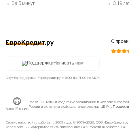
За 5 минут
С 19 ле
О проек
Написать нам
Служба поддержки ЕвроКредит.ру: с 9:00 до 21:00 по МСК
Все банки, МФО и кредитные организации в каталоге eurocred
России и включены в официальные реестры ЦБ РФ.
Проверить
Сервис eurocredit.ru работает с 2009 года. © 2009–2026, ООО «ЕвроКредит.р
использовании материалов сайта гиперссылка на eurocredit.ru обязательна.