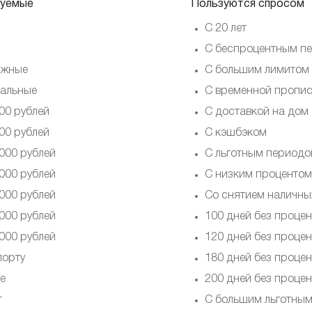
уемые
Пользуются спросом
С 20 лет
С беспроцентным п
ежные
С большим лимитом
альные
С временной пропи
00 рублей
С доставкой на дом
00 рублей
С кэшбэком
000 рублей
С льготным период
000 рублей
С низким процентом
000 рублей
Со снятием наличны
000 рублей
100 дней без процен
000 рублей
120 дней без процен
порту
180 дней без процен
е
200 дней без процен
т
С большим льготны