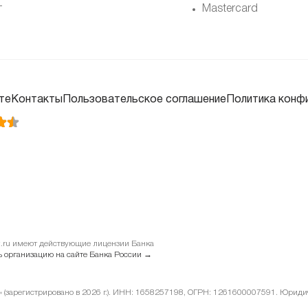
т
Mastercard
те
Контакты
Пользовательское соглашение
Политика конф
it.ru имеют действующие лицензии Банка
 организацию на сайте Банка России →
у» (зарегистрировано в 2026 г.). ИНН: 1658257198, ОГРН: 1261600007591. Юридиче