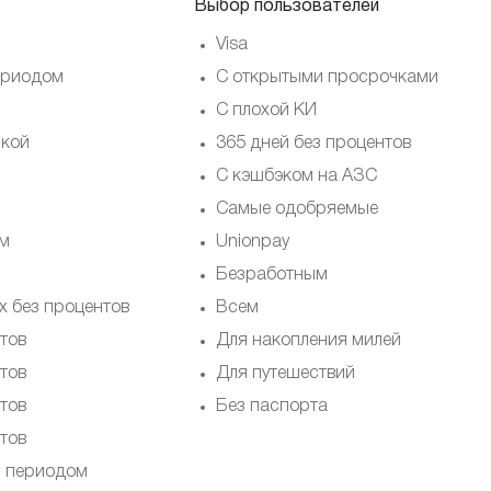
Выбор пользователей
Visa
ериодом
С открытыми просрочками
С плохой КИ
ской
365 дней без процентов
С кэшбэком на АЗС
Самые одобряемые
ом
Unionpay
Безработным
х без процентов
Всем
тов
Для накопления милей
тов
Для путешествий
тов
Без паспорта
тов
м периодом