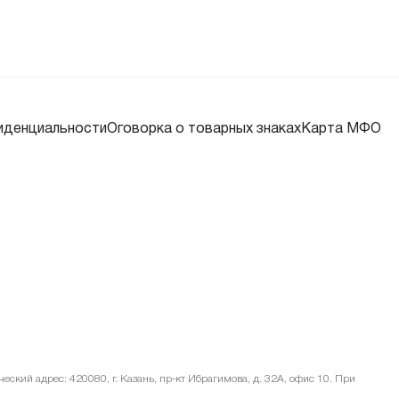
иденциальности
Оговорка о товарных знаках
Карта МФО
ский адрес: 420080, г. Казань, пр-кт Ибрагимова, д. 32А, офис 10. При