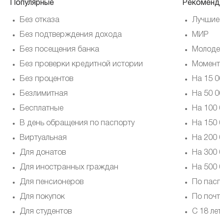
Популярные
Рекоменд
Без отказа
Лучшие
Без подтверждения дохода
МИР
Без посещения банка
Молод
Без проверки кредитной истории
Момент
Без процентов
На 15 0
Безлимитная
На 50 0
Бесплатные
На 100 
В день обращения по паспорту
На 150 
Виртуальная
На 200 
Для донатов
На 300 
Для иностранных граждан
На 500 
Для пенсионеров
По пас
Для покупок
По почт
Для студентов
С 18 ле