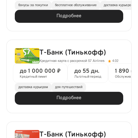
бонусы за покупки
бесплатное обслуживание
доставка курьером
Подробнее
Т-Банк (Тинькофф)
Кредитная карта с рассрочкой S7 Airlines
4.02
до 1 000 000 ₽
до 55 дн.
1 890 ₽ 
Кредитный лимит
Льготный период
Обслуживани
доставка курьером
для путешествий
Подробнее
Т-Банк (Тинькофф)