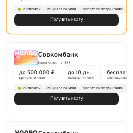
с кэшбеком
бонусы за покупки
бесплатное обслуживание
до
Получить карту
Совкомбанк
Карта Халва
4.83
до 500 000 ₽
до 10 дн.
бесплатн
Кредитный лимит
Льготный период
Обслуживание
с кэшбеком
бонусы за покупки
бесплатное обслуживание
до
Получить карту