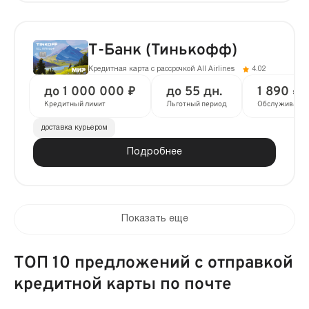
Т-Банк (Тинькофф)
Кредитная карта с рассрочкой All Airlines
4.02
до 1 000 000 ₽
до 55 дн.
1 890 ₽ 
Кредитный лимит
Льготный период
Обслуживани
доставка курьером
Подробнее
Показать еще
ТОП 10 предложений с отправкой
кредитной карты по почте