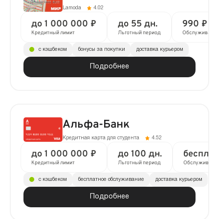
Lamoda
4.02
до 1 000 000 ₽
до 55 дн.
990 ₽ в 
Кредитный лимит
Льготный период
Обслуживани
с кэшбеком
бонусы за покупки
доставка курьером
Подробнее
Альфа-Банк
Кредитная карта для студента
4.52
до 1 000 000 ₽
до 100 дн.
бесплат
Кредитный лимит
Льготный период
Обслуживани
с кэшбеком
бесплатное обслуживание
доставка курьером
Подробнее