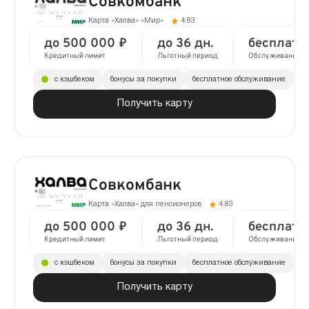
Совкомбанк
Карта «Халва» «Мир»
4.83
до 500 000 ₽
до 36 дн.
бесплатн
Кредитный лимит
Льготный период
Обслуживание
с кэшбеком
бонусы за покупки
бесплатное обслуживание
до
Получить карту
Совкомбанк
Карта «Халва» для пенсионеров
4.83
до 500 000 ₽
до 36 дн.
бесплатн
Кредитный лимит
Льготный период
Обслуживание
с кэшбеком
бонусы за покупки
бесплатное обслуживание
до
Получить карту