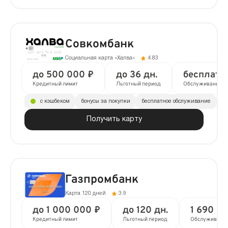
Совкомбанк
Социальная карта «Халва»
4.83
до 500 000 ₽
до 36 дн.
бесплатн
Кредитный лимит
Льготный период
Обслуживание
с кэшбеком
бонусы за покупки
бесплатное обслуживание
до
Получить карту
Газпромбанк
Карта 120 дней
3.9
до 1 000 000 ₽
до 120 дн.
1 690 ₽ 
Кредитный лимит
Льготный период
Обслуживани