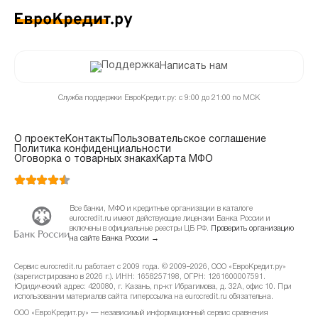
Написать нам
Служба поддержки ЕвроКредит.ру: с 9:00 до 21:00 по МСК
О проекте
Контакты
Пользовательское соглашение
Политика конфиденциальности
Оговорка о товарных знаках
Карта МФО
Все банки, МФО и кредитные организации в каталоге
eurocredit.ru имеют действующие лицензии Банка России и
включены в официальные реестры ЦБ РФ.
Проверить организацию
на сайте Банка России →
Сервис eurocredit.ru работает с 2009 года. © 2009–2026, ООО «ЕвроКредит.ру»
(зарегистрировано в 2026 г.). ИНН: 1658257198, ОГРН: 1261600007591.
Юридический адрес: 420080, г. Казань, пр-кт Ибрагимова, д. 32А, офис 10. При
использовании материалов сайта гиперссылка на eurocredit.ru обязательна.
ООО «ЕвроКредит.ру» — независимый информационный сервис сравнения