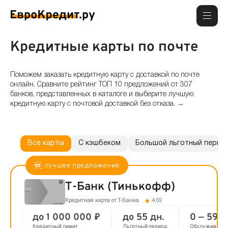
Кредитные карты по почте
Поможем заказать кредитную карту с доставкой по почте
онлайн. Сравните рейтинг ТОП 10 предложений от 307
банков, представленных в каталоге и выберите лучшую
кредитную карту с почтовой доставкой без отказа.
→
Какие кредитные карты по почте самые выгодные на
сегодня?
На самые выгодные кредитные карты с доставкой по почте имеют
Все карты
С кэшбеком
Большой льготный перио
льготный период до 120 дней, бесплатное обслуживание и кешбэк до
30%.
Где сегодня можно оформить кредитную карту почтой?
Т-Банк (Тинькофф)
На сегодня доступно 10 предложений от 307 банков. Взять и получить
кредитные карты по почте онлайн можно в большинстве крупных и
Кредитная карта от Т-Банка
4.02
надежных банков — Т-Банк (Тинькофф), Совкомбанк, Газпромбанк,
Альфа-Банк
до 1 000 000 ₽
до 55 дн.
0 — 590 
Кредитный лимит
Льготный период
Обслуживани