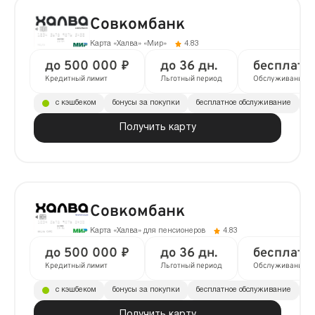
Совкомбанк
Карта «Халва» «Мир»
4.83
до 500 000 ₽
до 36 дн.
бесплатн
Кредитный лимит
Льготный период
Обслуживание
с кэшбеком
бонусы за покупки
бесплатное обслуживание
до
Получить карту
Совкомбанк
Карта «Халва» для пенсионеров
4.83
до 500 000 ₽
до 36 дн.
бесплатн
Кредитный лимит
Льготный период
Обслуживание
с кэшбеком
бонусы за покупки
бесплатное обслуживание
до
Получить карту