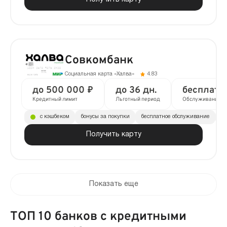
Совкомбанк
Социальная карта «Халва»
4.83
до 500 000 ₽
до 36 дн.
бесплатн
Кредитный лимит
Льготный период
Обслуживание
с кэшбеком
бонусы за покупки
бесплатное обслуживание
до
Получить карту
Показать еще
ТОП 10 банков с кредитными