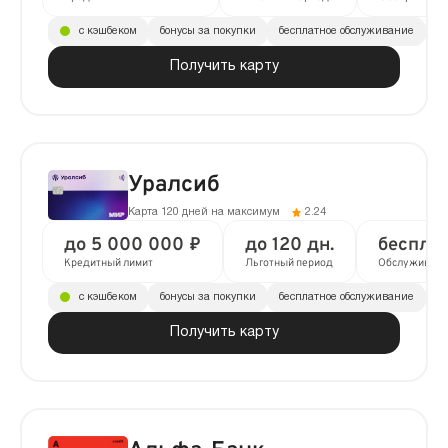
с кэшбеком
бонусы за покупки
бесплатное обслуживание
до
Получить карту
Уралсиб
Карта 120 дней на максимум
2.24
до 5 000 000 ₽
до 120 дн.
беспла
Кредитный лимит
Льготный период
Обслуживани
с кэшбеком
бонусы за покупки
бесплатное обслуживание
до
Получить карту