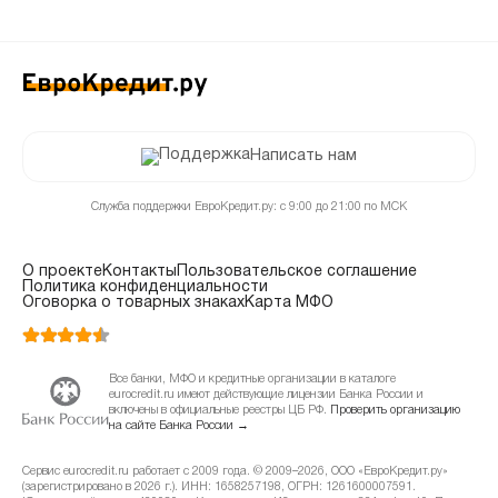
Написать нам
Служба поддержки ЕвроКредит.ру: с 9:00 до 21:00 по МСК
О проекте
Контакты
Пользовательское соглашение
Политика конфиденциальности
Оговорка о товарных знаках
Карта МФО
Все банки, МФО и кредитные организации в каталоге
eurocredit.ru имеют действующие лицензии Банка России и
включены в официальные реестры ЦБ РФ.
Проверить организацию
на сайте Банка России →
Сервис eurocredit.ru работает с 2009 года. © 2009–2026, ООО «ЕвроКредит.ру»
(зарегистрировано в 2026 г.). ИНН: 1658257198, ОГРН: 1261600007591.