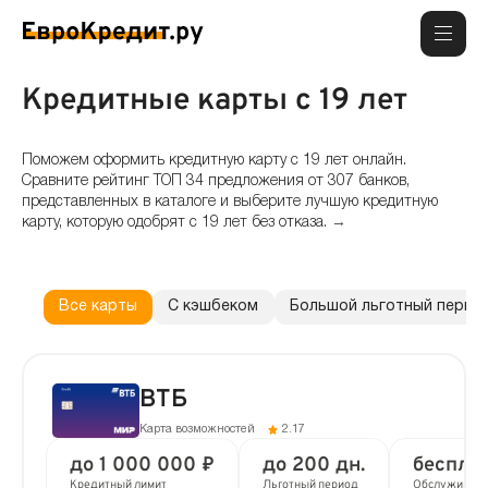
Кредитные карты с 19 лет
Поможем оформить кредитную карту с 19 лет онлайн.
Сравните рейтинг ТОП 34 предложения от 307 банков,
представленных в каталоге и выберите лучшую кредитную
карту, которую одобрят с 19 лет без отказа.
→
Какие кредитные карты с 19 лет самые выгодные на сегодня?
На самые выгодные кредитные карты с 19 лет без отказа имеют
льготный период до 200 дней, бесплатное обслуживание и кешбэк до
Все карты
С кэшбеком
Большой льготный перио
30%.
Где сегодня можно оформить кредитную карту с 19 лет?
На сегодня доступно 34 предложения от 307 банков. Взять и получить
ВТБ
кредитные карты с 19 лет онлайн можно в большинстве крупных и
надежных банков — ВТБ, Уралсиб, Альфа-Банк, Т-Банк (Тинькофф),
Карта возможностей
2.17
Кредит Европа Банк
до 1 000 000 ₽
до 200 дн.
беспла
Кредитный лимит
Льготный период
Обслуживан