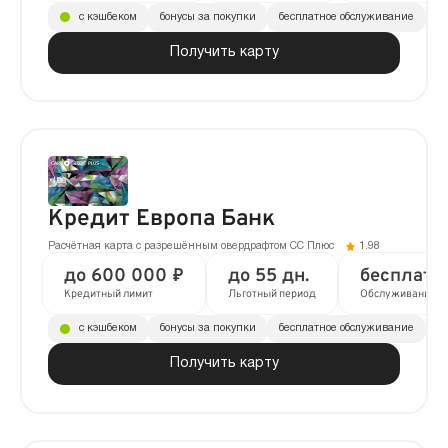
с кэшбеком
бонусы за покупки
бесплатное обслуживание
до
Получить карту
Кредит Европа Банк
Расчётная карта с разрешённым овердрафтом CC Плюс
1.98
до 600 000 ₽
до 55 дн.
бесплатн
Кредитный лимит
Льготный период
Обслуживание
с кэшбеком
бонусы за покупки
бесплатное обслуживание
до
Получить карту