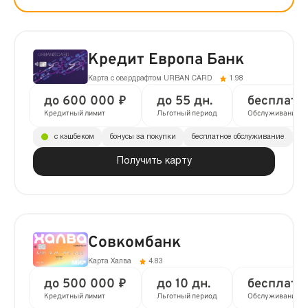
Кредит Европа Банк
Карта с овердрафтом URBAN CARD
1.98
до 600 000 ₽
до 55 дн.
бесплатн
Кредитный лимит
Льготный период
Обслуживание
с кэшбеком
бонусы за покупки
бесплатное обслуживание
до
Получить карту
Совкомбанк
Карта Халва
4.83
до 500 000 ₽
до 10 дн.
бесплатн
Кредитный лимит
Льготный период
Обслуживание