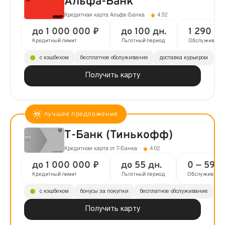
Альфа-Банк
Кредитная карта Альфа-Банка
4.52
до 1 000 000 ₽
до 100 дн.
1 290 ₽ 
Кредитный лимит
Льготный период
Обслуживани
с кэшбеком
бесплатное обслуживание
доставка курьером
Получить карту
Т-Банк (Тинькофф)
Кредитная карта от Т-Банка
4.02
до 1 000 000 ₽
до 55 дн.
0 — 590 
Кредитный лимит
Льготный период
Обслуживани
с кэшбеком
бонусы за покупки
бесплатное обслуживание
до
Получить карту