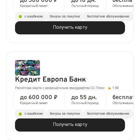
до 500 000 ₽
до 10 дн.
бесплатн
Кредитный лимит
Льготный период
Обслуживание
с кэшбеком
бонусы за покупки
бесплатное обслуживание
до
Получить карту
Кредит Европа Банк
Расчётная карта с разрешённым овердрафтом CC Плюс
1.98
до 600 000 ₽
до 55 дн.
бесплатн
Кредитный лимит
Льготный период
Обслуживание
с кэшбеком
бонусы за покупки
бесплатное обслуживание
до
Получить карту