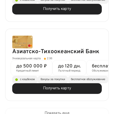
с кэшбеком
бонусы за покупки
бесплатное обслуживание
до
Получить карту
Азиатско-Тихоокеанский Банк
Универсальная карта
2.96
до 500 000 ₽
до 120 дн.
бесплатн
Кредитный лимит
Льготный период
Обслуживание
с кэшбеком
бонусы за покупки
бесплатное обслуживание
Получить карту
Показать еще