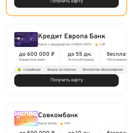
Получить карту
Кредит Европа Банк
Карта с овердрафтом URBAN CARD
1.98
до 600 000 ₽
до 55 дн.
бесплатн
Кредитный лимит
Льготный период
Обслуживание
с кэшбеком
бонусы за покупки
бесплатное обслуживание
до
Получить карту
Совкомбанк
Карта Халва
4.83