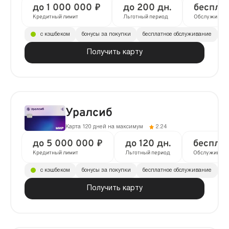
надежных банков — ВТБ, Уралсиб, Альфа-Банк, Т-Банк (Тинькофф),
до 1 000 000 ₽
до 200 дн.
беспла
Кредит Европа Банк
Кредитный лимит
Льготный период
Обслуживан
с кэшбеком
бонусы за покупки
бесплатное обслуживание
до
Получить карту
Уралсиб
Карта 120 дней на максимум
2.24
до 5 000 000 ₽
до 120 дн.
беспла
Кредитный лимит
Льготный период
Обслуживани
с кэшбеком
бонусы за покупки
бесплатное обслуживание
до
Получить карту