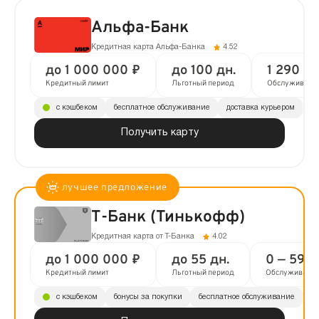
Альфа-Банк
Кредитная карта Альфа-Банка
4.52
до 1 000 000 ₽
до 100 дн.
1 290 ₽ 
Кредитный лимит
Льготный период
Обслуживани
с кэшбеком
бесплатное обслуживание
доставка курьером
Получить карту
Т-Банк (Тинькофф)
Кредитная карта от Т-Банка
4.02
до 1 000 000 ₽
до 55 дн.
0 — 590 
Кредитный лимит
Льготный период
Обслуживани
с кэшбеком
бонусы за покупки
бесплатное обслуживание
до