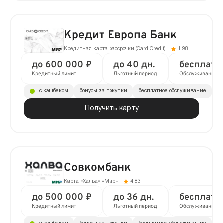
Кредит Европа Банк
Кредитная карта рассрочки (Сard Сredit)
1.98
до 600 000 ₽
до 40 дн.
бесплатн
Кредитный лимит
Льготный период
Обслуживание
с кэшбеком
бонусы за покупки
бесплатное обслуживание
до
Получить карту
Совкомбанк
Карта «Халва» «Мир»
4.83
до 500 000 ₽
до 36 дн.
бесплатн
Кредитный лимит
Льготный период
Обслуживание