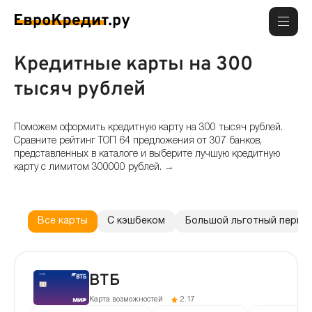
Кредитные карты на 300
тысяч рублей
Поможем оформить кредитную карту на 300 тысяч рублей.
Сравните рейтинг ТОП 64 предложения от 307 банков,
представленных в каталоге и выберите лучшую кредитную
карту с лимитом 300000 рублей.
→
Какие кредитные карты на 300 тысяч самые выгодные на
сегодня?
На самые выгодные кредитные карты на 300000 рублей имеют
Все карты
С кэшбеком
Большой льготный перио
льготный период до 200 дней, бесплатное обслуживание и кешбэк до
30%.
Где сегодня можно оформить кредитную карту с лимитом
300000 рублей?
ВТБ
На сегодня доступно 64 предложения от 307 банков. Взять и получить
Карта возможностей
2.17
кредитные карты на 300 тысяч онлайн можно в большинстве крупных и