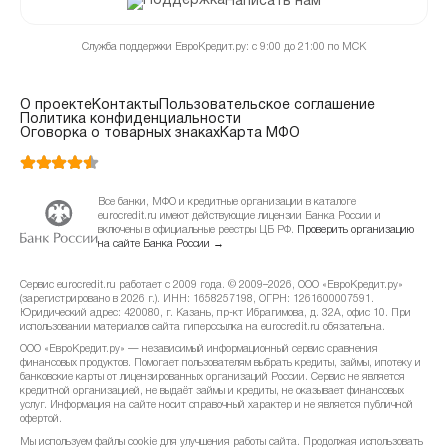
Написать нам
Служба поддержки ЕвроКредит.ру: с 9:00 до 21:00 по МСК
О проекте
Контакты
Пользовательское соглашение
Политика конфиденциальности
Оговорка о товарных знаках
Карта МФО
Все банки, МФО и кредитные организации в каталоге
eurocredit.ru имеют действующие лицензии Банка России и
включены в официальные реестры ЦБ РФ.
Проверить организацию
на сайте Банка России →
Сервис eurocredit.ru работает с 2009 года. © 2009–2026, ООО «ЕвроКредит.ру»
(зарегистрировано в 2026 г.). ИНН: 1658257198, ОГРН: 1261600007591.
Юридический адрес: 420080, г. Казань, пр-кт Ибрагимова, д. 32А, офис 10. При
использовании материалов сайта гиперссылка на eurocredit.ru обязательна.
ООО «ЕвроКредит.ру» — независимый информационный сервис сравнения
финансовых продуктов. Помогает пользователям выбрать кредиты, займы, ипотеку и
банковские карты от лицензированных организаций России. Сервис не является
кредитной организацией, не выдаёт займы и кредиты, не оказывает финансовых
услуг. Информация на сайте носит справочный характер и не является публичной
офертой.
Мы используем файлы cookie для улучшения работы сайта. Продолжая использовать