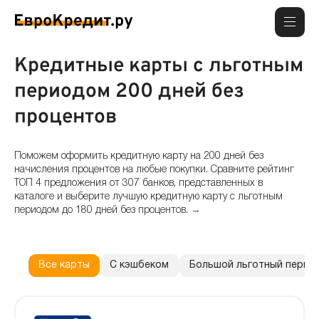
Кредитные карты с льготным
периодом 200 дней без
процентов
Поможем оформить кредитную карту на 200 дней без
начисления процентов на любые покупки. Сравните рейтинг
ТОП 4 предложения от 307 банков, представленных в
каталоге и выберите лучшую кредитную карту с льготным
периодом до 180 дней без процентов.
→
Какие кредитные карты 200 дней без процентов самые
выгодные на сегодня?
На самые выгодные кредитные карты с льготным периодом 200 дней
Все карты
С кэшбеком
Большой льготный перио
имеют льготный период до 200 дней, бесплатное обслуживание и
кешбэк до 30%.
Где сегодня можно оформить кредитную карту на 200 дней