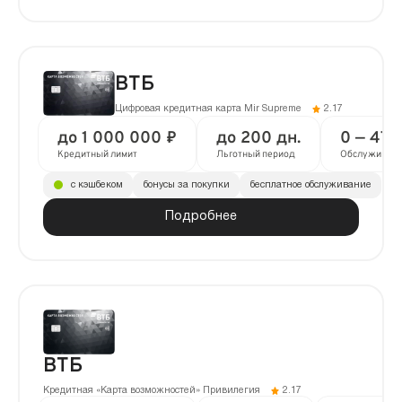
ВТБ
Цифровая кредитная карта Mir Supreme
2.17
до 1 000 000 ₽
до 200 дн.
0 — 47 
Кредитный лимит
Льготный период
Обслуживан
с кэшбеком
бонусы за покупки
бесплатное обслуживание
Подробнее
ВТБ
Кредитная «Карта возможностей» Привилегия
2.17