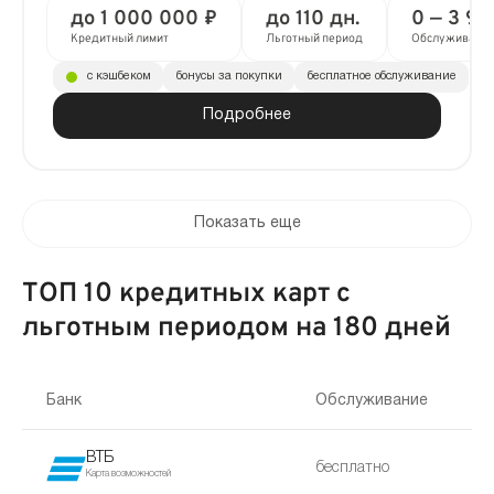
до 1 000 000 ₽
до 110 дн.
0 — 3 99
Кредитный лимит
Льготный период
Обслуживани
с кэшбеком
бонусы за покупки
бесплатное обслуживание
Подробнее
Показать еще
ТОП 10 кредитных карт с
льготным периодом на 180 дней
Банк
Обслуживание
ВТБ
бесплатно
Карта возможностей