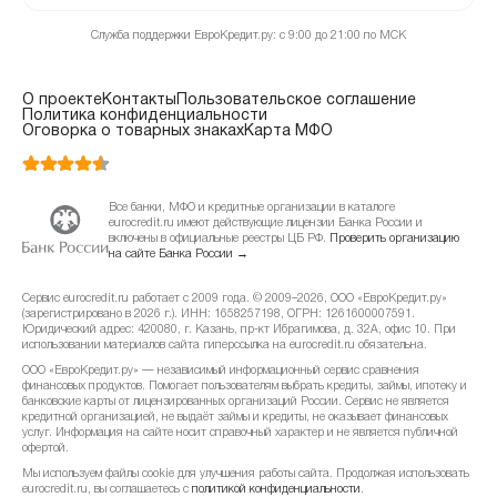
Служба поддержки ЕвроКредит.ру: с 9:00 до 21:00 по МСК
О проекте
Контакты
Пользовательское соглашение
Политика конфиденциальности
Оговорка о товарных знаках
Карта МФО
Все банки, МФО и кредитные организации в каталоге
eurocredit.ru имеют действующие лицензии Банка России и
включены в официальные реестры ЦБ РФ.
Проверить организацию
на сайте Банка России →
Сервис eurocredit.ru работает с 2009 года. © 2009–2026, ООО «ЕвроКредит.ру»
(зарегистрировано в 2026 г.). ИНН: 1658257198, ОГРН: 1261600007591.
Юридический адрес: 420080, г. Казань, пр-кт Ибрагимова, д. 32А, офис 10. При
использовании материалов сайта гиперссылка на eurocredit.ru обязательна.
ООО «ЕвроКредит.ру» — независимый информационный сервис сравнения
финансовых продуктов. Помогает пользователям выбрать кредиты, займы, ипотеку и
банковские карты от лицензированных организаций России. Сервис не является
кредитной организацией, не выдаёт займы и кредиты, не оказывает финансовых
услуг. Информация на сайте носит справочный характер и не является публичной
офертой.
Мы используем файлы cookie для улучшения работы сайта. Продолжая использовать
eurocredit.ru, вы соглашаетесь с
политикой конфиденциальности
.