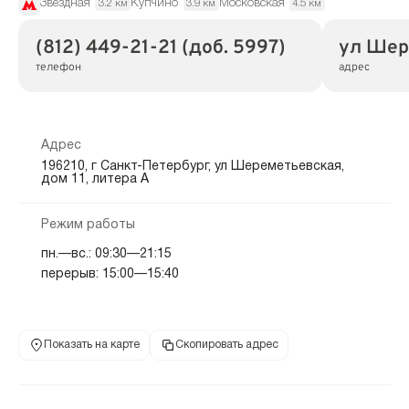
Звёздная
Купчино
Московская
3.2 км
3.9 км
4.5 км
(812) 449-21-21 (доб. 5997)
ул Шере
телефон
адрес
Адрес
196210, г Санкт-Петербург, ул Шереметьевская,
дом 11, литера А
Режим работы
пн.—вс.: 09:30—21:15
перерыв: 15:00—15:40
Показать на карте
Скопировать адрес