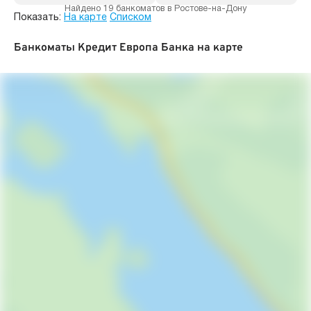
Найдено 19 банкоматов в Ростове-на-Дону
Показать:
На карте
Списком
Банкоматы Кредит Европа Банка на карте