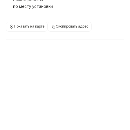
Режим работы
по месту установки
Показать на карте
Скопировать адрес
Банкомат
660050, Красноярский край, г Красноярск, ул Кутузова, здание 1,
сооружение 196
8 800 700-77-57
+7 495 775-77-57
телефон банка
телефон банка
Режим работы
по месту установки