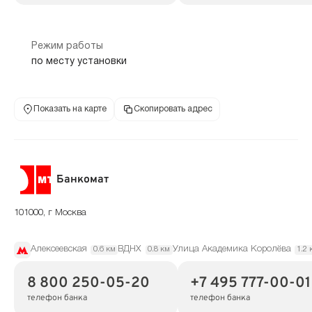
Режим работы
по месту установки
Показать на карте
Скопировать адрес
Банкомат
101000, г Москва
Алексеевская
ВДНХ
Улица Академика Королёва
0.6 км
0.8 км
1.2 
8 800 250-05-20
+7 495 777-00-01
телефон банка
телефон банка