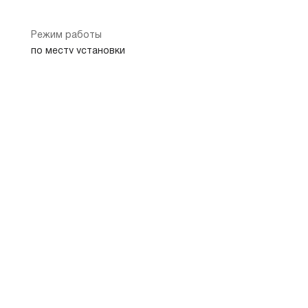
Режим работы
по месту установки
Показать на карте
Скопировать адрес
Банкомат
115184, г Москва, Озерковская наб, дом 30
Новокузнецкая
Третьяковская
Павелецкая
0.7 км
0.8 км
0.9 км
8 800 250-05-20
+7 495 777-00-01
телефон банка
телефон банка