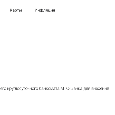
Карты
Инфляция
 продукты
 карты 120 дней без процентов
 на месяц
авитный список продуктов с динамикой цен
карты с 18 лет
онные вклады
карты с доставкой на дом
няемые вклады
 карты с моментальным решением
его круглосуточного банкомата МТС-Банка для внесения
 карты без посещения банка