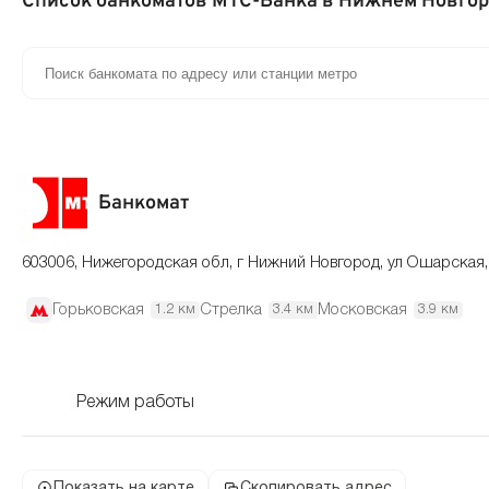
Список банкоматов МТС-Банка в Нижнем Новго
Банкомат
603006, Нижегородская обл, г Нижний Новгород, ул Ошарская,
Горьковская
Стрелка
Московская
1.2 км
3.4 км
3.9 км
Режим работы
Показать на карте
Скопировать адрес