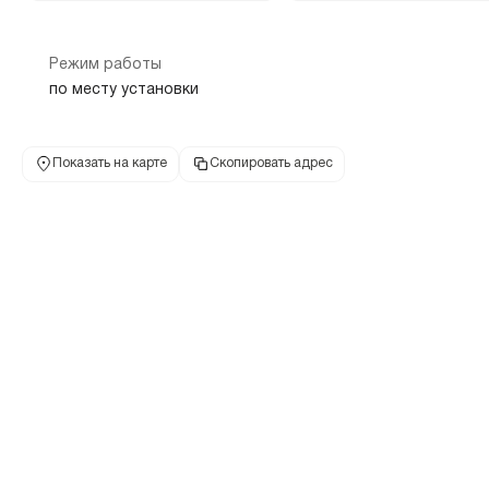
Режим работы
по месту установки
Показать на карте
Скопировать адрес
Банкомат "Почта банк"
603135, Нижегородская обл, г Нижний Новгород, пр-кт Ленина,
дом 45
Заречная
Двигатель Революции
Пролетарская
0.5 км
0.5 км
1.7 к
+7 495 532-13-00
пр-кт Ленина, д
телефон банка
адрес