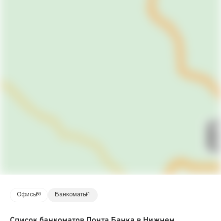
Офисы
86
Банкоматы
41
Список банкоматов Почта Банка в Нижнем