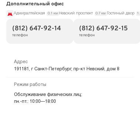
Дополнительный офис
Адмиралтейская
Невский проспект
Гостиный двор
0.1 км
0.7 км
1
(812) 647-92-14
(812) 647-92-15
телефон
телефон
Адрес
191181, г Санкт-Петербург, пр-кт Невский, дом 8
Режим работы
Обслуживание физических лиц:
пн.-пт.: 10:00—18:00
Обслуживание юридических лиц:
пн.-пт.: 10:00—17:00
Показать на карте
Скопировать адрес