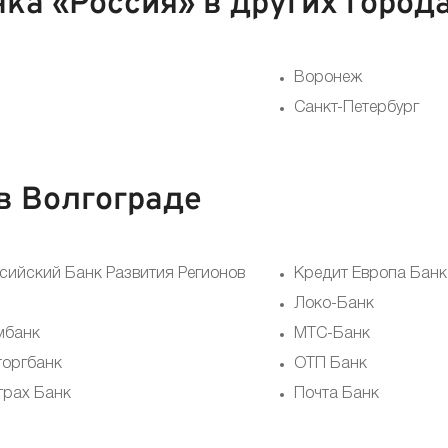
а «Россия» в других город
Воронеж
Санкт-Петербург
в Волгограде
сийский Банк Развития Регионов
Кредит Европа Банк
Локо-Банк
мбанк
МТС-Банк
торгбанк
ОТП Банк
трах Банк
Почта Банк