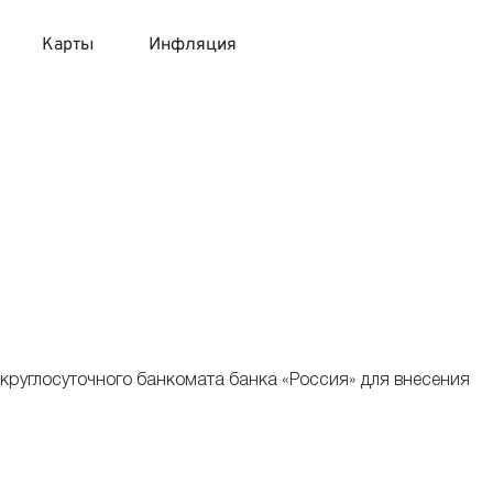
Карты
Инфляция
 продукты
 карты 120 дней без процентов
 на месяц
авитный список продуктов с динамикой цен
карты с 18 лет
онные вклады
карты с доставкой на дом
няемые вклады
 карты с моментальным решением
круглосуточного банкомата банка «Россия» для внесения
 карты без посещения банка