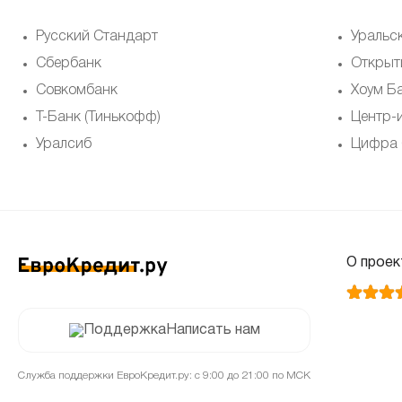
Русский Стандарт
Уральс
Сбербанк
Открыт
Совкомбанк
Хоум Б
Т-Банк (Тинькофф)
Центр-
Уралсиб
Цифра 
О проек
Написать нам
Служба поддержки ЕвроКредит.ру: с 9:00 до 21:00 по МСК