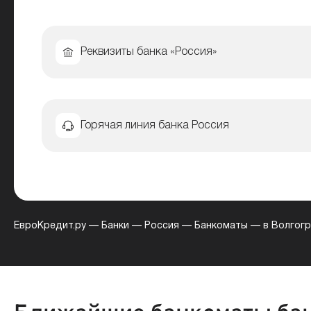
Реквизиты банка «Россия»
Горячая линия банка Россия
ЕвроКредит.ру
—
Банки
—
Россия
—
Банкоматы
—
в Волгог