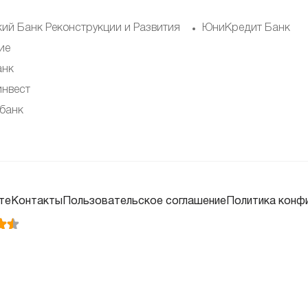
кий Банк Реконструкции и Развития
ЮниКредит Банк
ие
анк
инвест
банк
те
Контакты
Пользовательское соглашение
Политика конф