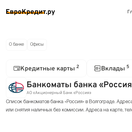
Г
ймы на карту
Займы без проверок
Виртуальные креди
Накоп
О банке
Офисы
спресс займы
Займы без процентов
Лучшие кредитные
Вклад
2
5
Кредитные карты
Вклады
ймы без отказа
Мгновенные займы
Кредитные карты с
Вклад
Банкоматы банка «Россия
ймы с плохой КИ
Лучшие займы
Кредитные карты б
С еже
АО «Акционерный Банк «Россия»
Список банкоматов банка «Россия» в Волгограде. Адрес
вые займы
Долгосрочные займы
Беспроцентные кр
Вклад
или снятия наличных без комиссии. Адреса на карте, те
ймы до зарплаты
Круглосуточные займы
Кредитные карты с
Вклад