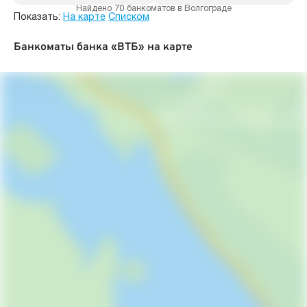
Найдено 70 банкоматов в Волгограде
Показать:
На карте
Списком
Банкоматы банка «ВТБ» на карте