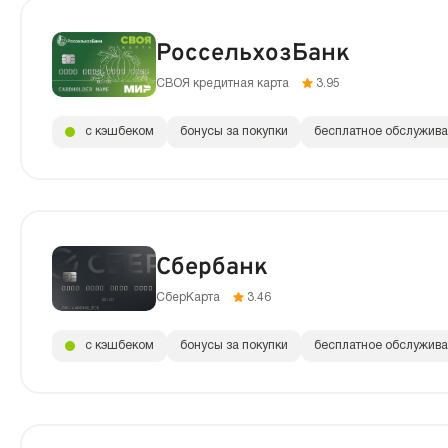
РоссельхозБанк
СВОЯ кредитная карта
3.95
с кэшбеком
бонусы за покупки
бесплатное обслужив
Сбербанк
СберКарта
3.46
с кэшбеком
бонусы за покупки
бесплатное обслужив