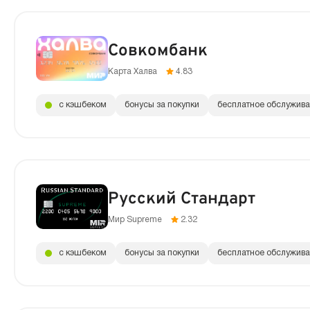
Совкомбанк
Карта Халва
4.83
с кэшбеком
бонусы за покупки
бесплатное обслужив
Русский Стандарт
Мир Supreme
2.32
с кэшбеком
бонусы за покупки
бесплатное обслужив