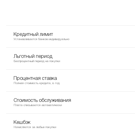
Кредитный лимит
Устанавливается банком индивидуально
Льготный период
Беспроцентный период на покупки
Процентная ставка
Полная стоимость кредита, в год
Стоимость обслуживания
Плата списывается автоматически
Кешбэк
Начисляется за любые покупки