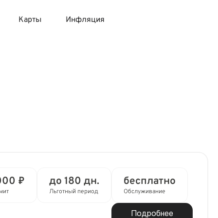
Карты
Инфляция
 продукты
 карты 120 дней без процентов
 на месяц
авитный список продуктов с динамикой цен
карты с 18 лет
онные вклады
карты с доставкой на дом
няемые вклады
 карты с моментальным решением
 карты без посещения банка
000 ₽
до 180 дн.
бесплатно
мит
Льготный период
Обслуживание
Подробнее