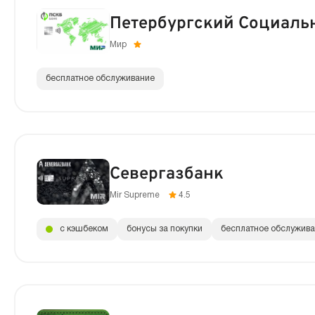
Петербургский Социаль
Мир
бесплатное обслуживание
Севергазбанк
Mir Supreme
4.5
с кэшбеком
бонусы за покупки
бесплатное обслужив