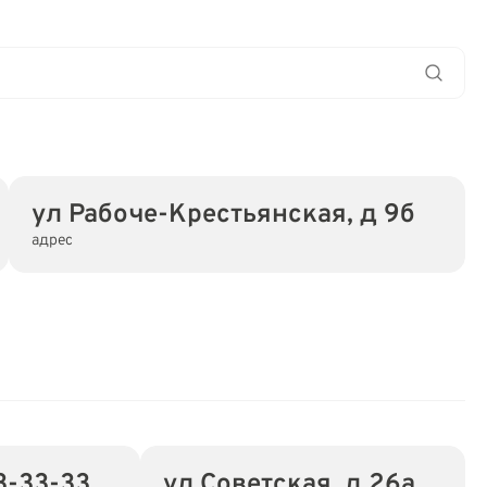
ул Рабоче-Крестьянская, д 9б
адрес
3-33-33
ул Советская, д 26а