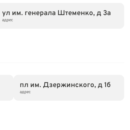
ул им. генерала Штеменко, д 3а
адрес
3
пл им. Дзержинского, д 1б
адрес