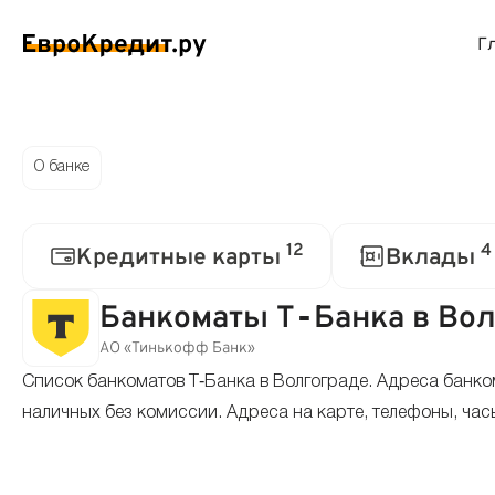
Г
ймы на карту
Займы без проверок
Виртуальные креди
Накоп
О банке
спресс займы
Займы без процентов
Лучшие кредитные
Вклад
12
4
Кредитные карты
Вклады
ймы без отказа
Мгновенные займы
Кредитные карты с
Вклад
Банкоматы Т‑Банка в Вол
ймы с плохой КИ
Лучшие займы
Кредитные карты б
С еже
АО «Тинькофф Банк»
Список банкоматов Т‑Банка в Волгограде. Адреса банко
вые займы
Долгосрочные займы
Беспроцентные кр
Вклад
наличных без комиссии. Адреса на карте, телефоны, час
ймы до зарплаты
Круглосуточные займы
Кредитные карты с
Вклад