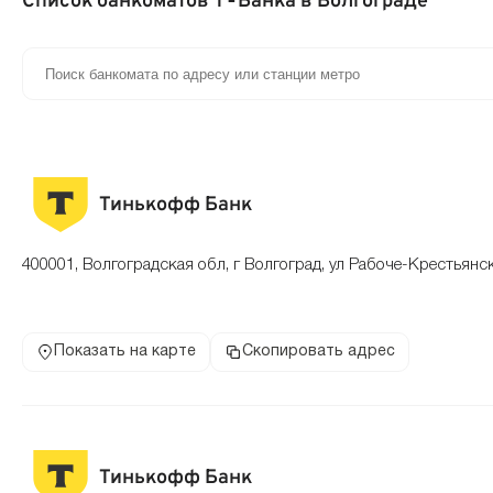
Список банкоматов Т‑Банка в Волгограде
Тинькофф Банк
400001, Волгоградская обл, г Волгоград, ул Рабоче-Крестьянс
Показать на карте
Скопировать адрес
Тинькофф Банк