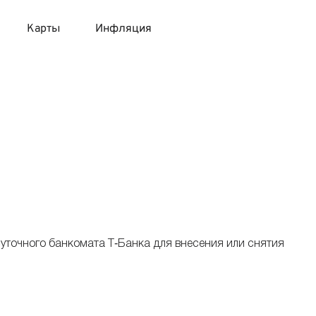
Карты
Инфляция
 продукты
 карты 120 дней без процентов
 на месяц
авитный список продуктов с динамикой цен
карты с 18 лет
онные вклады
карты с доставкой на дом
няемые вклады
 карты с моментальным решением
уточного банкомата Т‑Банка для внесения или снятия
 карты без посещения банка