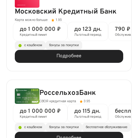
Московский Кредитный Банк
Карта можно больше
1.95
до 1 000 000 ₽
до 123 дн.
790 ₽ в 
Кредитный лимит
Льготный период
Обслуживани
с кэшбеком
бонусы за покупки
Подробнее
РоссельхозБанк
СВОЯ кредитная карта
3.95
до 1 000 000 ₽
до 115 дн.
бесплат
Кредитный лимит
Льготный период
Обслуживани
с кэшбеком
бонусы за покупки
бесплатное обслуживание