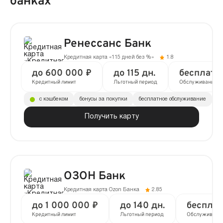
банках
Ренессанс Банк
Кредитная карта «115 дней без %»
1.8
до 600 000 ₽
до 115 дн.
бесплатн
Кредитный лимит
Льготный период
Обслуживание
с кэшбеком
бонусы за покупки
бесплатное обслуживание
до
Получить карту
ОЗОН Банк
Кредитная карта Ozon Банка
2.85
до 1 000 000 ₽
до 140 дн.
бесплат
Кредитный лимит
Льготный период
Обслуживани