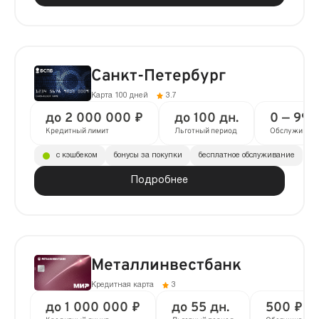
Санкт-Петербург
Карта 100 дней
3.7
до 2 000 000 ₽
до 100 дн.
0 — 99 
Кредитный лимит
Льготный период
Обслуживан
с кэшбеком
бонусы за покупки
бесплатное обслуживание
Подробнее
Металлинвестбанк
Кредитная карта
3
до 1 000 000 ₽
до 55 дн.
500 ₽ в 