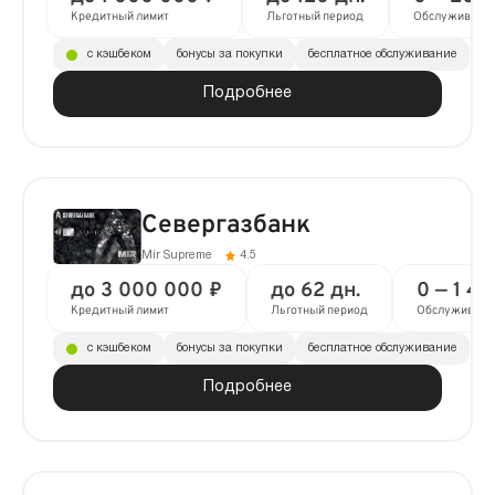
Кредитный лимит
Льготный период
Обслуживани
с кэшбеком
бонусы за покупки
бесплатное обслуживание
Подробнее
Севергазбанк
Mir Supreme
4.5
до 3 000 000 ₽
до 62 дн.
0 — 1 4
Кредитный лимит
Льготный период
Обслуживани
с кэшбеком
бонусы за покупки
бесплатное обслуживание
Подробнее