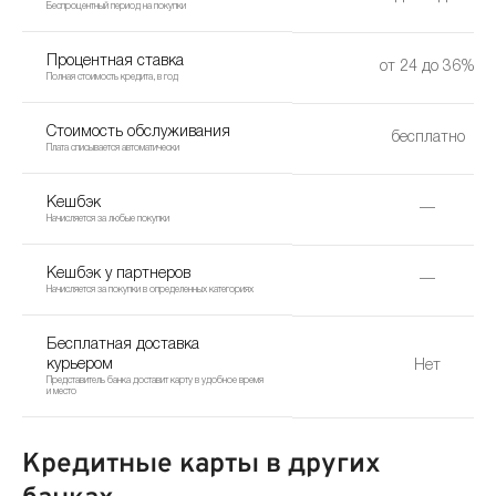
Беспроцентный период на покупки
Процентная ставка
от 24 до 36%
Полная стоимость кредита, в год
Стоимость обслуживания
бесплатно
Плата списывается автоматически
Кешбэк
—
Начисляется за любые покупки
Кешбэк у партнеров
—
Начисляется за покупки в определенных категориях
Бесплатная доставка
курьером
Нет
Представитель банка доставит карту в удобное время
и место
Кредитные карты в других