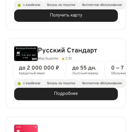
с кэшбеком
бонусы за покупки
бесплатное обслуживание
до
Получить карту
Русский Стандарт
Мир Supreme
2.32
до 2 000 000 ₽
до 55 дн.
0 — 7 18
Кредитный лимит
Льготный период
Обслуживани
с кэшбеком
бонусы за покупки
бесплатное обслуживание
до
Подробнее