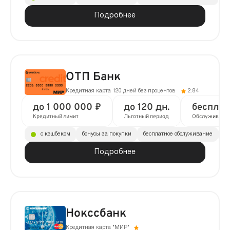
Подробнее
ОТП Банк
Кредитная карта 120 дней без процентов
2.84
до 1 000 000 ₽
до 120 дн.
бесплат
Кредитный лимит
Льготный период
Обслуживани
с кэшбеком
бонусы за покупки
бесплатное обслуживание
до
Подробнее
Нокссбанк
Кредитная карта "МИР"