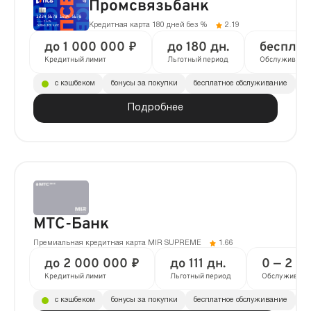
Промсвязьбанк
Кредитная карта 180 дней без %
2.19
до 1 000 000 ₽
до 180 дн.
бесплат
Кредитный лимит
Льготный период
Обслуживани
с кэшбеком
бонусы за покупки
бесплатное обслуживание
до
Подробнее
МТС-Банк
Премиальная кредитная карта MIR SUPREME
1.66
до 2 000 000 ₽
до 111 дн.
0 — 2 9
Кредитный лимит
Льготный период
Обслуживани
с кэшбеком
бонусы за покупки
бесплатное обслуживание
до