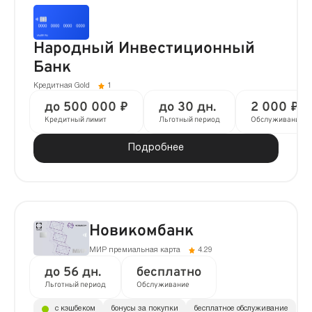
Народный Инвестиционный
Банк
Кредитная Gold
1
до 500 000 ₽
до 30 дн.
2 000 ₽ в
Кредитный лимит
Льготный период
Обслуживание
Подробнее
Новикомбанк
МИР премиальная карта
4.29
до 56 дн.
бесплатно
Льготный период
Обслуживание
с кэшбеком
бонусы за покупки
бесплатное обслуживание