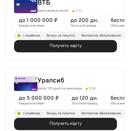
ВТБ
Карта возможностей
2.17
до 1 000 000 ₽
до 200 дн.
беспла
Кредитный лимит
Льготный период
Обслуживан
с кэшбеком
бонусы за покупки
бесплатное обслуживание
до
Получить карту
Уралсиб
Карта 120 дней на максимум
2.24
до 5 000 000 ₽
до 120 дн.
беспла
Кредитный лимит
Льготный период
Обслуживани
с кэшбеком
бонусы за покупки
бесплатное обслуживание
до
Получить карту