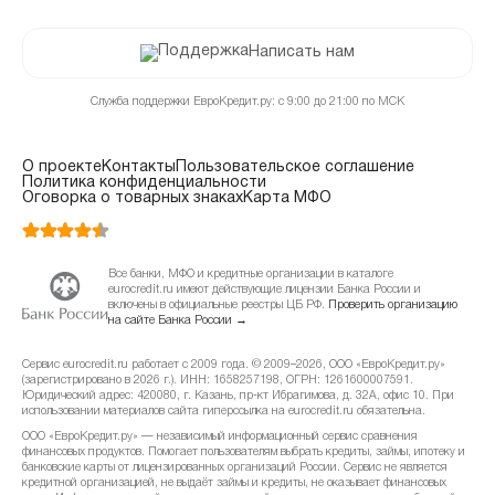
Написать нам
Служба поддержки ЕвроКредит.ру: с 9:00 до 21:00 по МСК
О проекте
Контакты
Пользовательское соглашение
Политика конфиденциальности
Оговорка о товарных знаках
Карта МФО
Все банки, МФО и кредитные организации в каталоге
eurocredit.ru имеют действующие лицензии Банка России и
включены в официальные реестры ЦБ РФ.
Проверить организацию
на сайте Банка России →
Сервис eurocredit.ru работает с 2009 года. © 2009–2026, ООО «ЕвроКредит.ру»
(зарегистрировано в 2026 г.). ИНН: 1658257198, ОГРН: 1261600007591.
Юридический адрес: 420080, г. Казань, пр-кт Ибрагимова, д. 32А, офис 10. При
использовании материалов сайта гиперссылка на eurocredit.ru обязательна.
ООО «ЕвроКредит.ру» — независимый информационный сервис сравнения
финансовых продуктов. Помогает пользователям выбрать кредиты, займы, ипотеку и
банковские карты от лицензированных организаций России. Сервис не является
кредитной организацией, не выдаёт займы и кредиты, не оказывает финансовых