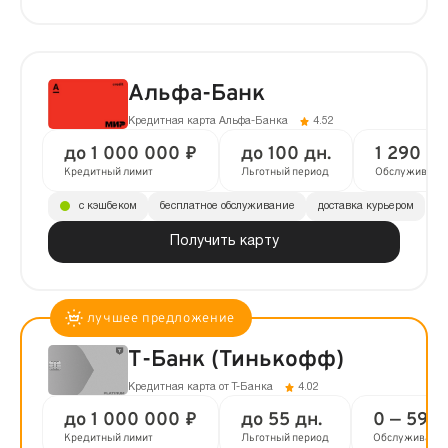
Альфа-Банк
Кредитная карта Альфа-Банка
4.52
до 1 000 000 ₽
до 100 дн.
1 290 ₽ 
Кредитный лимит
Льготный период
Обслуживани
с кэшбеком
бесплатное обслуживание
доставка курьером
Получить карту
Т-Банк (Тинькофф)
Кредитная карта от Т-Банка
4.02
до 1 000 000 ₽
до 55 дн.
0 — 590 
Кредитный лимит
Льготный период
Обслуживани