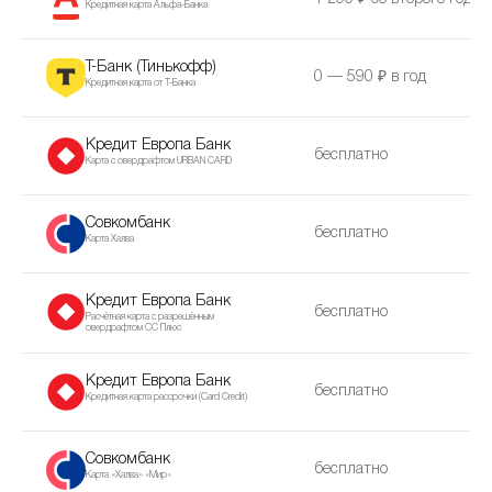
Кредитная карта Альфа-Банка
Т-Банк (Тинькофф)
0 — 590 ₽ в год
Кредитная карта от Т-Банка
Кредит Европа Банк
бесплатно
Карта с овердрафтом URBAN CARD
Совкомбанк
бесплатно
Карта Халва
Кредит Европа Банк
бесплатно
Расчётная карта с разрешённым
овердрафтом CC Плюс
Кредит Европа Банк
бесплатно
Кредитная карта рассрочки (Сard Сredit)
Совкомбанк
бесплатно
Карта «Халва» «Мир»