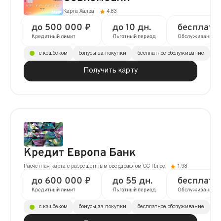
Карта Халва
4.83
до 500 000 ₽
до 10 дн.
бесплатн
Кредитный лимит
Льготный период
Обслуживание
с кэшбеком
бонусы за покупки
бесплатное обслуживание
до
Получить карту
Кредит Европа Банк
Расчётная карта с разрешённым овердрафтом CC Плюс
1.98
до 600 000 ₽
до 55 дн.
бесплатн
Кредитный лимит
Льготный период
Обслуживание
с кэшбеком
бонусы за покупки
бесплатное обслуживание
до