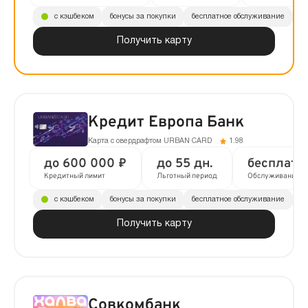
с кэшбеком
бонусы за покупки
бесплатное обслуживание
до
Получить карту
Кредит Европа Банк
Карта с овердрафтом URBAN CARD
1.98
до 600 000 ₽
до 55 дн.
бесплатн
Кредитный лимит
Льготный период
Обслуживание
с кэшбеком
бонусы за покупки
бесплатное обслуживание
до
Получить карту
Совкомбанк