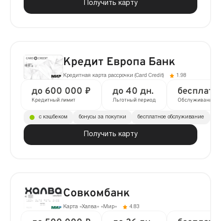
Получить карту
Кредит Европа Банк
Кредитная карта рассрочки (Сard Сredit)
1.98
до 600 000 ₽
до 40 дн.
бесплатн
Кредитный лимит
Льготный период
Обслуживание
с кэшбеком
бонусы за покупки
бесплатное обслуживание
до
Получить карту
Совкомбанк
Карта «Халва» «Мир»
4.83