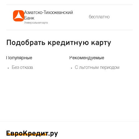
Азиатско-Тихоокеанский
бесплатно
Банк
Универсальная карта
Подобрать кредитную карту
Популярные
Рекомендуемые
По
Без отказа
С льготным периодом