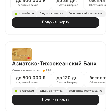
до 500 000 ₽
до 36 дн.
бесплатн
Кредитный лимит
Льготный период
Обслуживание
с кэшбеком
бонусы за покупки
бесплатное обслуживание
до
Получить карту
Азиатско-Тихоокеанский Банк
Универсальная карта
2.96
до 500 000 ₽
до 120 дн.
бесплатн
Кредитный лимит
Льготный период
Обслуживание
с кэшбеком
бонусы за покупки
бесплатное обслуживание
Получить карту