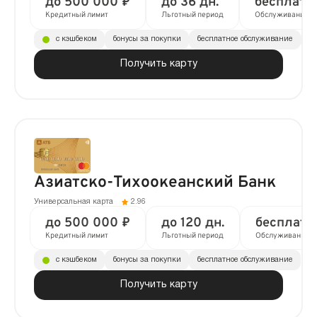
до 500 000 ₽
до 36 дн.
бесплатн
Кредитный лимит
Льготный период
Обслуживание
с кэшбеком
бонусы за покупки
бесплатное обслуживание
до
Получить карту
Азиатско-Тихоокеанский Банк
Универсальная карта
2.96
до 500 000 ₽
до 120 дн.
бесплатн
Кредитный лимит
Льготный период
Обслуживание
с кэшбеком
бонусы за покупки
бесплатное обслуживание
Получить карту