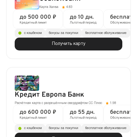
Карта Халва
4.83
до 500 000 ₽
до 10 дн.
бесплатн
Кредитный лимит
Льготный период
Обслуживание
с кэшбеком
бонусы за покупки
бесплатное обслуживание
до
Получить карту
Кредит Европа Банк
Расчётная карта с разрешённым овердрафтом CC Плюс
1.98
до 600 000 ₽
до 55 дн.
бесплатн
Кредитный лимит
Льготный период
Обслуживание
с кэшбеком
бонусы за покупки
бесплатное обслуживание
до