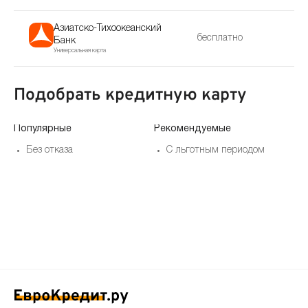
Азиатско-Тихоокеанский
бесплатно
Банк
Универсальная карта
Подобрать кредитную карту
Популярные
Рекомендуемые
По
Без отказа
С льготным периодом