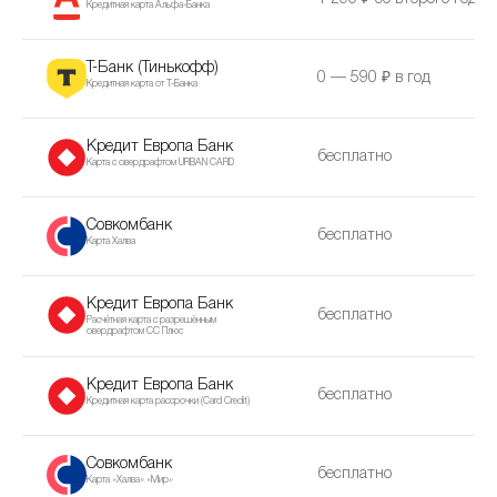
Кредитная карта Альфа-Банка
Т-Банк (Тинькофф)
0 — 590 ₽ в год
Кредитная карта от Т-Банка
Кредит Европа Банк
бесплатно
Карта с овердрафтом URBAN CARD
Совкомбанк
бесплатно
Карта Халва
Кредит Европа Банк
бесплатно
Расчётная карта с разрешённым
овердрафтом CC Плюс
Кредит Европа Банк
бесплатно
Кредитная карта рассрочки (Сard Сredit)
Совкомбанк
бесплатно
Карта «Халва» «Мир»