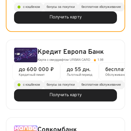
с кэшбеком
бонусы за покупки
бесплатное обслуживание
до
Получить карту
Кредит Европа Банк
Карта с овердрафтом URBAN CARD
1.98
до 600 000 ₽
до 55 дн.
бесплатн
Кредитный лимит
Льготный период
Обслуживание
с кэшбеком
бонусы за покупки
бесплатное обслуживание
до
Получить карту
Совкомбанк