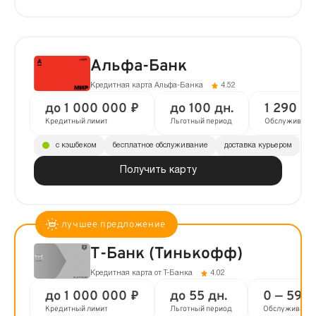
Альфа-Банк
Кредитная карта Альфа-Банка
4.52
до 1 000 000 ₽
до 100 дн.
1 290 ₽ 
Кредитный лимит
Льготный период
Обслуживани
с кэшбеком
бесплатное обслуживание
доставка курьером
Получить карту
Т-Банк (Тинькофф)
Кредитная карта от Т-Банка
4.02
до 1 000 000 ₽
до 55 дн.
0 — 590 
Кредитный лимит
Льготный период
Обслуживани