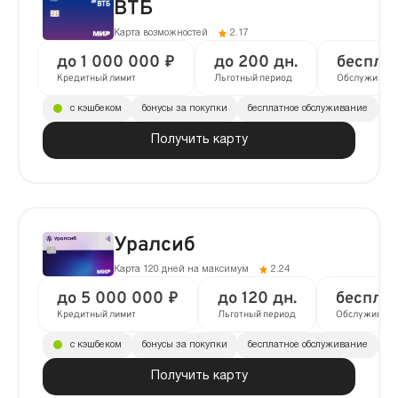
ВТБ
Карта возможностей
2.17
до 1 000 000 ₽
до 200 дн.
беспла
Кредитный лимит
Льготный период
Обслуживан
с кэшбеком
бонусы за покупки
бесплатное обслуживание
до
Получить карту
Уралсиб
Карта 120 дней на максимум
2.24
до 5 000 000 ₽
до 120 дн.
беспла
Кредитный лимит
Льготный период
Обслуживани
с кэшбеком
бонусы за покупки
бесплатное обслуживание
до
Получить карту