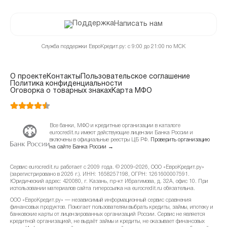
Написать нам
Служба поддержки ЕвроКредит.ру: с 9:00 до 21:00 по МСК
О проекте
Контакты
Пользовательское соглашение
Политика конфиденциальности
Оговорка о товарных знаках
Карта МФО
Все банки, МФО и кредитные организации в каталоге
eurocredit.ru имеют действующие лицензии Банка России и
включены в официальные реестры ЦБ РФ.
Проверить организацию
на сайте Банка России →
Сервис eurocredit.ru работает с 2009 года. © 2009–2026, ООО «ЕвроКредит.ру»
(зарегистрировано в 2026 г.). ИНН: 1658257198, ОГРН: 1261600007591.
Юридический адрес: 420080, г. Казань, пр-кт Ибрагимова, д. 32А, офис 10. При
использовании материалов сайта гиперссылка на eurocredit.ru обязательна.
ООО «ЕвроКредит.ру» — независимый информационный сервис сравнения
финансовых продуктов. Помогает пользователям выбрать кредиты, займы, ипотеку и
банковские карты от лицензированных организаций России. Сервис не является
кредитной организацией, не выдаёт займы и кредиты, не оказывает финансовых