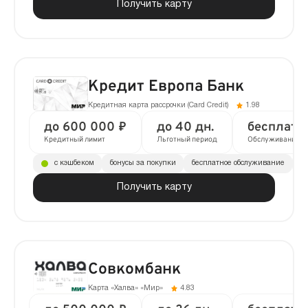
Получить карту
Кредит Европа Банк
Кредитная карта рассрочки (Сard Сredit)
1.98
до 600 000 ₽
до 40 дн.
бесплатн
Кредитный лимит
Льготный период
Обслуживание
с кэшбеком
бонусы за покупки
бесплатное обслуживание
до
Получить карту
Совкомбанк
Карта «Халва» «Мир»
4.83