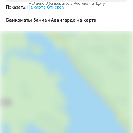
Найдено 8 банкоматов в Ростове-на-Дону
Показать:
На карте
Списком
Банкоматы банка «Авангард» на карте