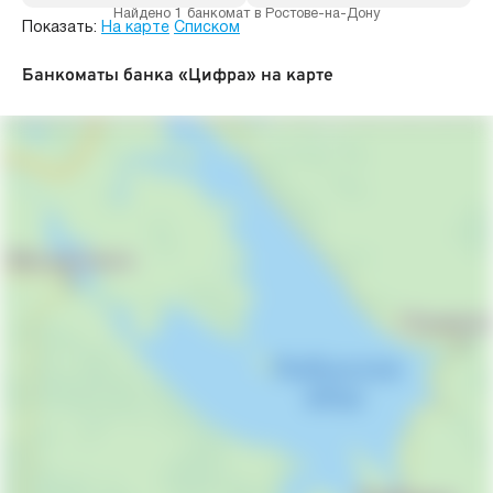
Найдено 1 банкомат в Ростове-на-Дону
Показать:
На карте
Списком
Банкоматы банка «Цифра» на карте