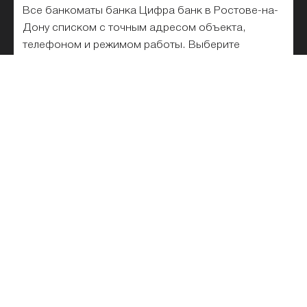
Все банкоматы банка Цифра банк в Ростове-на-
Дону списком с точным адресом объекта,
телефоном и режимом работы. Выберите
ближайший банкомат банка «Цифра» в списке
или на карте. Удобный поиск банкоматов банка
«Цифра» на карте Ростова-на-Дону, по названию,
адресу, метро. 1 банкомат для внесения и снятия
наличных без комиссии, в том числе работающие
круглосуточно.
Реквизиты банка «Цифра»
Горячая линия банка Фридом Финанс