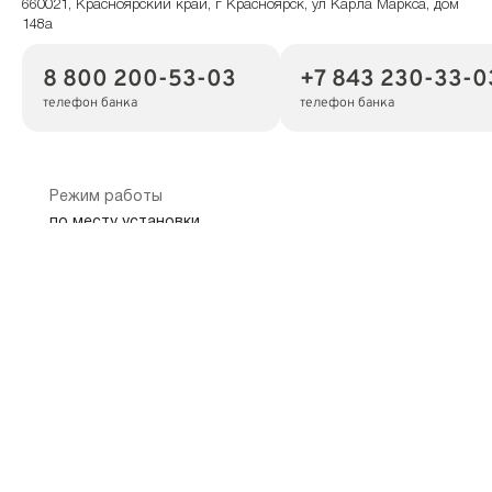
660021, Красноярский край, г Красноярск, ул Карла Маркса, дом
148а
8 800 200-53-03
+7 843 230-33-0
телефон банка
телефон банка
Режим работы
по месту установки
Показать на карте
Скопировать адрес
Банкомат
660075, Красноярский край, г Красноярск, ул Северо-Енисейская,
дом 44