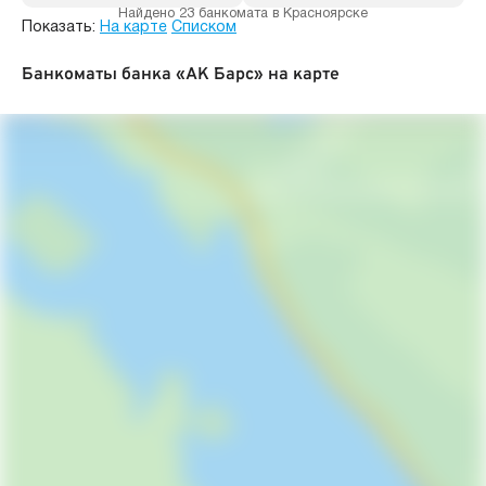
Найдено 23 банкомата в Красноярске
Показать:
На карте
Списком
Банкоматы банка «АК Барс» на карте