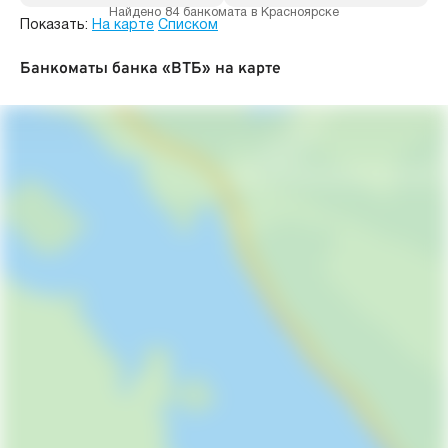
Найдено 84 банкомата в Красноярске
Показать:
На карте
Списком
Банкоматы банка «ВТБ» на карте