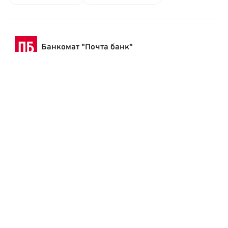
Банкомат "Почта банк"
660001, Красноярский край, г Красноярск, ул Копылова, дом 48
+7 495 532-13-00
ул Копылова, д 
телефон банка
адрес
Режим работы
по месту установки
Показать на карте
Скопировать адрес