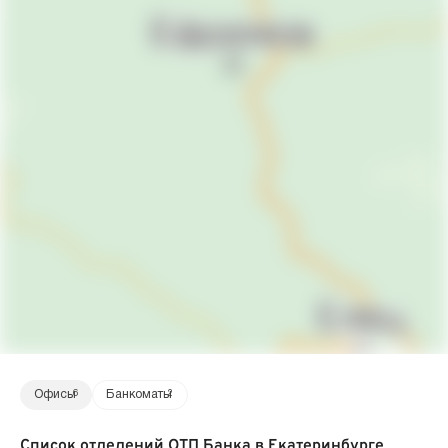
Офисы
6
Банкоматы
2
Список отделений ОТП Банка в Екатеринбурге