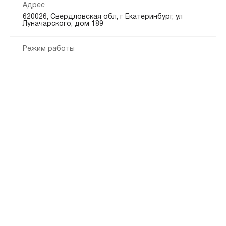
Адрес
620026, Свердловская обл, г Екатеринбург, ул
Луначарского, дом 189
Режим работы
Обслуживание физических лиц:
пн.-пт.: 09:00—20:00
сб.: 10:00—18:00
Показать на карте
Скопировать адрес
Операционный офис «Екатеринбургский-4»
Ботаническая
Чкаловская
Геологическая
0.9 км
1 км
2.8 км
(343) 272-03-31
(343) 272-03-32
телефон
телефон