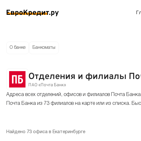
Г
ймы на карту
Займы без проверок
Виртуальные креди
Накоп
О банке
Банкоматы
спресс займы
Займы без процентов
Лучшие кредитные
Вклад
Отделения и филиалы Поч
ймы без отказа
Мгновенные займы
Кредитные карты с
Вклад
ПАО «Почта Банк»
Адреса всех отделений, офисов и филиалов Почта Банка
ймы с плохой КИ
Лучшие займы
Кредитные карты б
С еже
Почта Банка из 73 филиалов на карте или из списка. Бы
вые займы
Долгосрочные займы
Беспроцентные кр
Вклад
ймы до зарплаты
Круглосуточные займы
Кредитные карты с
Вклад
Найдено 73 офиса в Екатеринбурге