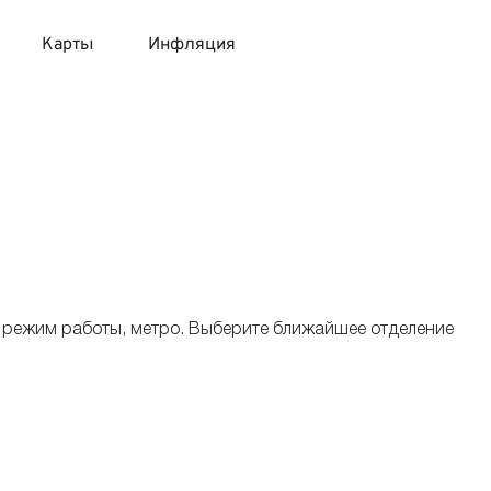
Карты
Инфляция
 продукты
 карты 120 дней без процентов
 на месяц
авитный список продуктов с динамикой цен
карты с 18 лет
онные вклады
карты с доставкой на дом
няемые вклады
, режим работы, метро. Выберите ближайшее отделение
 карты с моментальным решением
 карты без посещения банка