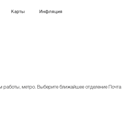
Карты
Инфляция
 продукты
 карты 120 дней без процентов
 на месяц
авитный список продуктов с динамикой цен
карты с 18 лет
онные вклады
карты с доставкой на дом
няемые вклады
им работы, метро. Выберите ближайшее отделение Почта
 карты с моментальным решением
 карты без посещения банка