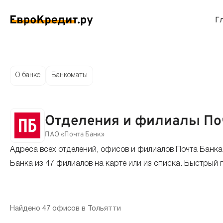
Г
ймы на карту
Займы без проверок
Виртуальные креди
Накоп
О банке
Банкоматы
спресс займы
Займы без процентов
Лучшие кредитные
Вклад
Отделения и филиалы Поч
ймы без отказа
Мгновенные займы
Кредитные карты с
Вклад
ПАО «Почта Банк»
Адреса всех отделений, офисов и филиалов Почта Банка
ймы с плохой КИ
Лучшие займы
Кредитные карты б
С еже
Банка из 47 филиалов на карте или из списка. Быстрый 
вые займы
Долгосрочные займы
Беспроцентные кр
Вклад
ймы до зарплаты
Круглосуточные займы
Кредитные карты с
Вклад
Найдено 47 офисов в Тольятти