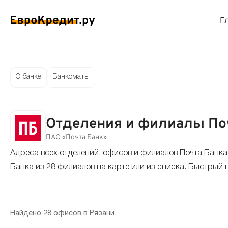
Г
ймы на карту
Займы без проверок
Виртуальные креди
Накоп
О банке
Банкоматы
спресс займы
Займы без процентов
Лучшие кредитные
Вклад
Отделения и филиалы Поч
ймы без отказа
Мгновенные займы
Кредитные карты с
Вклад
ПАО «Почта Банк»
Адреса всех отделений, офисов и филиалов Почта Банка
ймы с плохой КИ
Лучшие займы
Кредитные карты б
С еже
Банка из 28 филиалов на карте или из списка. Быстрый 
вые займы
Долгосрочные займы
Беспроцентные кр
Вклад
ймы до зарплаты
Круглосуточные займы
Кредитные карты с
Вклад
Найдено 28 офисов в Рязани