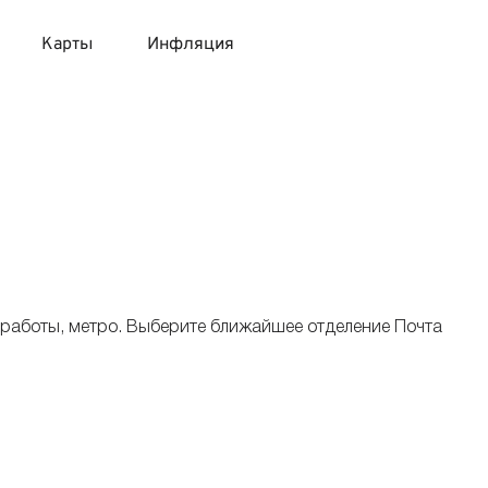
Карты
Инфляция
 продукты
 карты 120 дней без процентов
 на месяц
авитный список продуктов с динамикой цен
карты с 18 лет
онные вклады
карты с доставкой на дом
няемые вклады
 работы, метро. Выберите ближайшее отделение Почта
 карты с моментальным решением
 карты без посещения банка