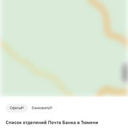
Офисы
30
Банкоматы
18
Список отделений Почта Банка в Тюмени