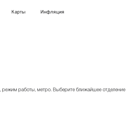
Карты
Инфляция
 продукты
 карты 120 дней без процентов
 на месяц
авитный список продуктов с динамикой цен
карты с 18 лет
онные вклады
карты с доставкой на дом
няемые вклады
, режим работы, метро. Выберите ближайшее отделение
 карты с моментальным решением
 карты без посещения банка