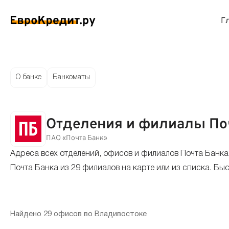
Г
ймы на карту
Займы без проверок
Виртуальные креди
Накоп
О банке
Банкоматы
спресс займы
Займы без процентов
Лучшие кредитные
Вклад
Отделения и филиалы Поч
ймы без отказа
Мгновенные займы
Кредитные карты с
Вклад
ПАО «Почта Банк»
Адреса всех отделений, офисов и филиалов Почта Банк
ймы с плохой КИ
Лучшие займы
Кредитные карты б
С еже
Почта Банка из 29 филиалов на карте или из списка. Бы
вые займы
Долгосрочные займы
Беспроцентные кр
Вклад
ймы до зарплаты
Круглосуточные займы
Кредитные карты с
Вклад
Найдено 29 офисов во Владивостоке