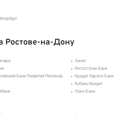
Петербург
в Ростове-на-Дону
инара
Зенит
нк
Ингосстрах Банк
сийский Банк Развития Регионов
Кредит Европа Банк
Кубань Кредит
мбанк
Локо-Банк