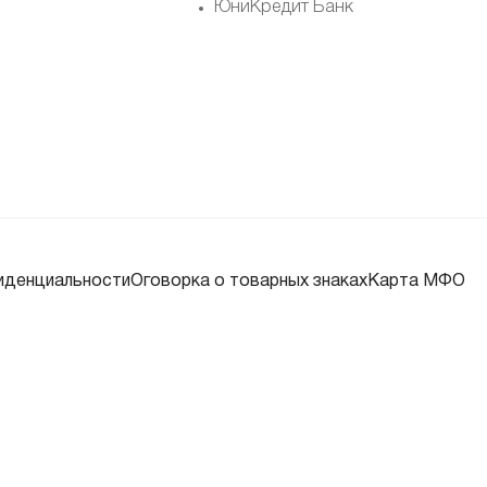
ЮниКредит Банк
иденциальности
Оговорка о товарных знаках
Карта МФО