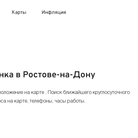
Карты
Инфляция
 продукты
 карты 120 дней без процентов
 на месяц
авитный список продуктов с динамикой цен
карты с 18 лет
онные вклады
нка в Ростове-на-Дону
карты с доставкой на дом
няемые вклады
оложение на карте . Поиск ближайшего круглосуточного
 карты с моментальным решением
са на карте, телефоны, часы работы.
 карты без посещения банка