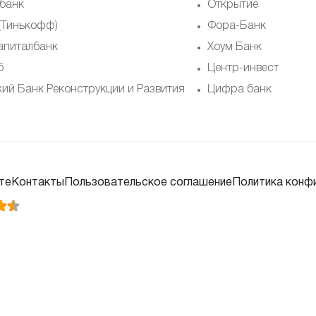
банк
Открытие
 (Тинькофф)
Фора-Банк
апиталбанк
Хоум Банк
б
Центр-инвест
кий Банк Реконструкции и Развития
Цифра банк
те
Контакты
Пользовательское соглашение
Политика конф