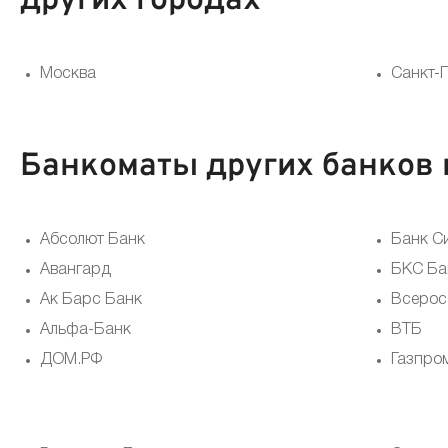
других городах
Москва
Санкт-
Банкоматы других банков 
Абсолют Банк
Банк С
Авангард
БКС Ба
Ак Барс Банк
Всерос
Альфа-Банк
ВТБ
ДОМ.РФ
Газпро