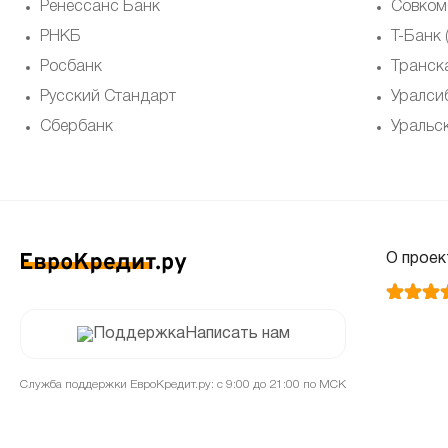
Ренессанс Банк
Совком
РНКБ
Т-Банк
Росбанк
Транск
Русский Стандарт
Уралси
Сбербанк
Уральс
О проек
Написать нам
Служба поддержки ЕвроКредит.ру: с 9:00 до 21:00 по МСК